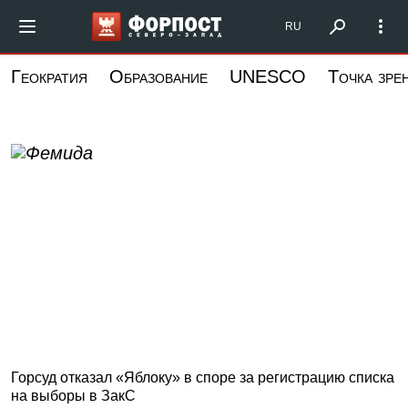
Перейти
Форпост Северо-
RU
к
основному
Геократия
Образование
UNESCO
Точка зре
содержанию
Горсуд отказал «Яблоку» в споре за регистрацию списка
на выборы в ЗакС