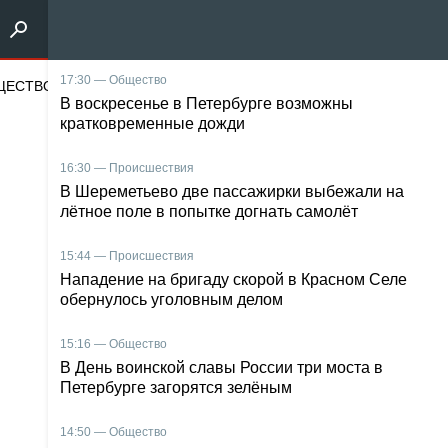
щество
17:30 — Общество
Наука и техника
Энергетика
Среда оби
В воскресенье в Петербурге возможны
кратковременные дожди
16:30 — Происшествия
В Шереметьево две пассажирки выбежали на
лётное поле в попытке догнать самолёт
15:44 — Происшествия
Нападение на бригаду скорой в Красном Селе
обернулось уголовным делом
15:16 — Общество
В День воинской славы России три моста в
Петербурге загорятся зелёным
14:50 — Общество