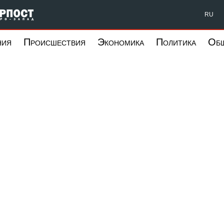
Форпост Северо-Запад
RU
ния
Происшествия
Экономика
Политика
Об