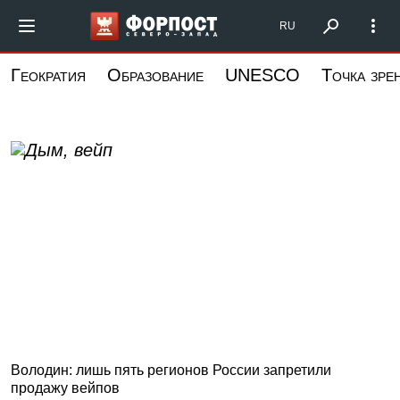
Перейти
Форпост Северо-
RU
к
основному
Геократия
Образование
UNESCO
Точка зре
содержанию
Володин: лишь пять регионов России запретили
продажу вейпов