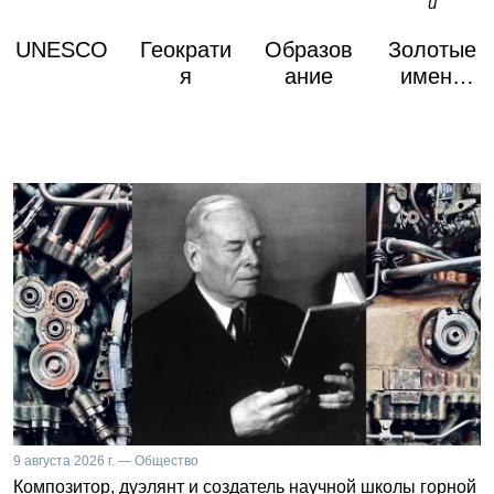
UNESCO
Геократи
Образов
Золотые
я
ание
имена
России
9 августа 2026 г. — Общество
Композитор, дуэлянт и создатель научной школы горной