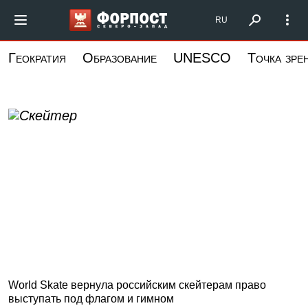
Перейти
Форпост Северо-
RU
к
основному
Геократия
Образование
UNESCO
Точка зре
содержанию
World Skate вернула российским скейтерам право
выступать под флагом и гимном