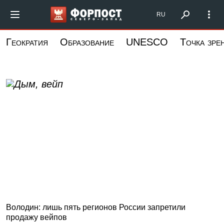
Перейти
Форпост Северо-
RU
к
основному
Геократия
Образование
UNESCO
Точка зре
содержанию
Володин: лишь пять регионов России запретили
продажу вейпов