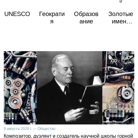
UNESCO
Геократи
Образов
Золотые
я
ание
имена
России
9 августа 2026 г. — Общество
Композитор, дуэлянт и создатель научной школы горной