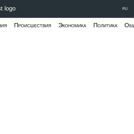
Форпост Северо-Запад
RU
ния
Происшествия
Экономика
Политика
Об