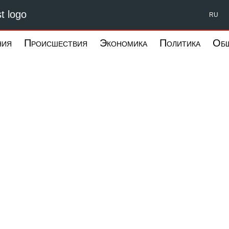
Форпост Северо-Запад
RU
ния
Происшествия
Экономика
Политика
Об