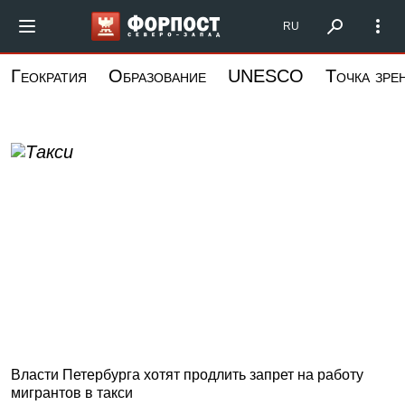
Перейти
Форпост Северо-
RU
к
основному
Геократия
Образование
UNESCO
Точка зре
содержанию
Власти Петербурга хотят продлить запрет на работу
мигрантов в такси