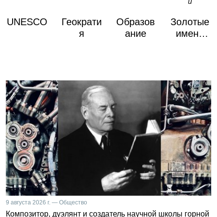
UNESCO
Геократи
Образов
Золотые
я
ание
имена
России
9 августа 2026 г. — Общество
Композитор, дуэлянт и создатель научной школы горной