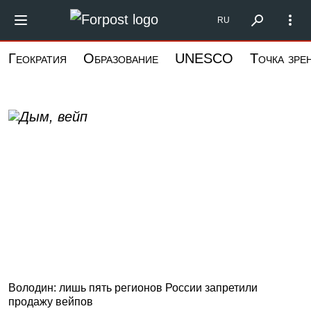
Перейти
Форпост Северо-
RU
к
основному
Геократия
Образование
UNESCO
Точка зре
содержанию
Володин: лишь пять регионов России запретили
продажу вейпов