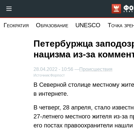
Перейти
к
основному
Геократия
Образование
UNESCO
Точка зре
содержанию
Петербуржца заподоз
нацизма из-за коммен
28.04.2022 - 10:56 —
Происшествия
Источник:
Форпост
В Северной столице местному жите
в интернете.
В четверг, 28 апреля, стало извест
27-летнего местного жителя из-за 
его постах правоохранители нашли