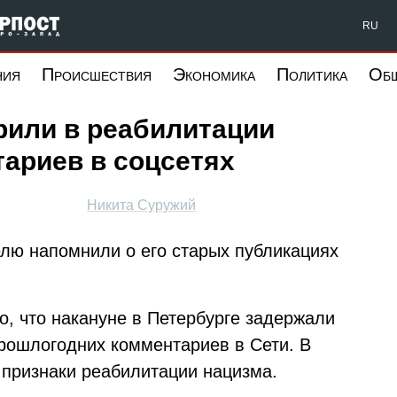
Форпост Северо-Запад
RU
ния
Происшествия
Экономика
Политика
Об
рили в реабилитации
тариев в соцсетях
Никита Суружий
лю напомнили о его старых публикациях
но, что накануне в Петербурге задержали
прошлогодних комментариев в Сети. В
 признаки реабилитации нацизма.