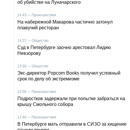
об убийстве на Луначарского
14:43 — Происшествия
На набережной Макарова частично затонул
плавучий ресторан
14:27 — Общество
Суд в Петербурге заочно арестовал Лидию
Невзорову
13:30 — Общество
Экс-директор Popcorn Books получил условный
срок по делу об экстремизме
12:56 — Происшествия
Подростков задержали при попытке забраться на
крышу Смольного собора
12:40 — Происшествия
В Петербурге мать отправили в СИЗО за хищение
пенсии дочери