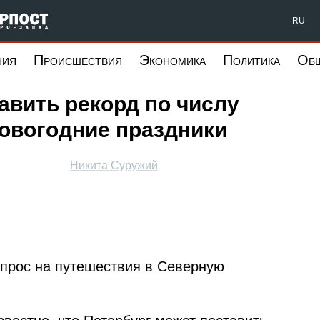
Форпост Северо-Запад
RU
ния
Происшествия
Экономика
Политика
Об
авить рекорд по числу
овогодние праздники
Никита Суружий
спрос на путешествия в Северную