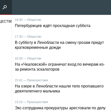
щество
18:30 — Общество
Наука и техника
Энергетика
Среда оби
Петербуржцев ждёт прохладная суббота
17:30 — Общество
В субботу в Ленобласти на смену грозам придут
кратковременные дожди
16:30 — Общество
На «Чкаловской» ограничат вход по вечерам из-
за ремонта эскалаторов
15:41 — Происшествия
На озере в Ленобласти нашли тело пропавшего
девятилетнего мальчика
15:10 — Происшествия
Экс-сотрудника прокуратуры арестовали по делу