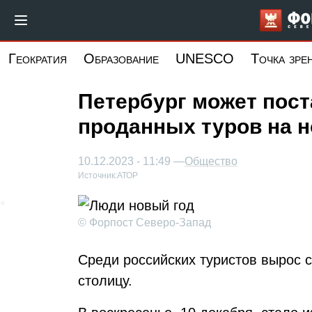
Перейти
к
основному
Геократия
Образование
UNESCO
Точка зре
содержанию
Петербург может пост
проданных туров на н
10.12.2023 - 11:49 —
Общество
Источник:
АТОР
© Форпост Северо-Запад
Среди российских туристов вырос 
столицу.