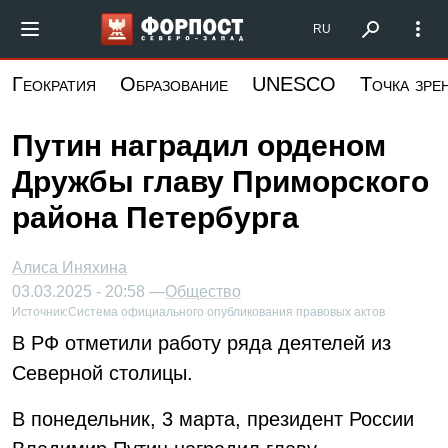
Перейти
Форпост Северо-Запад
RU
к
основному
Геократия
Образование
UNESCO
Точка зре
содержанию
Путин наградил орденом
Дружбы главу Приморского
района Петербурга
Алиса Иняхина
03.03.2025 - 20:58 —
Общество
Источник:
Система официального опубликования правовых актов
В РФ отметили работу ряда деятелей из
Северной столицы.
В понедельник, 3 марта, президент России