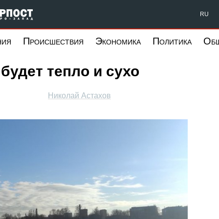
Форпост Северо-Запад
RU
ния
Происшествия
Экономика
Политика
Об
будет тепло и сухо
Николай Астахов