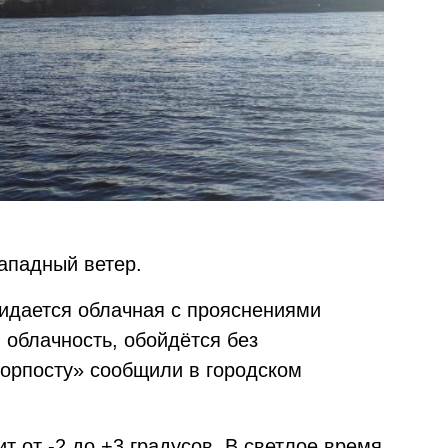
ападный ветер.
жидается облачная с прояснениями
 облачность, обойдётся без
орпосту» сообщили в городском
т от -2 до +3 градусов. В светлое время