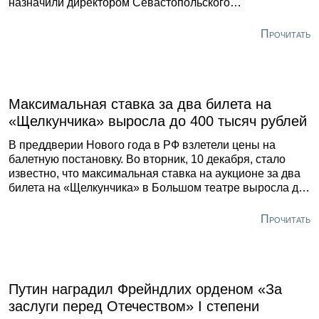
назначили директором Севастопольского
государственного театра оперы и балета. Об этом в
своём Telegram-канале сообщила министр культуры РФ
Прочитать
Ольга Любимова. Глава ведомства пожелала новому
руководителю культурного учреждения в Крыму успехов
и вдохновения для решения творческих задач.
Максимальная ставка за два билета на
«Щелкунчика» выросла до 400 тысяч рублей
В преддверии Нового года в РФ взлетели цены на
балетную постановку. Во вторник, 10 декабря, стало
известно, что максимальная ставка на аукционе за два
билета на «Щелкунчика» в Большом театре выросла до
400 тысяч рублей. Данные торгов привело РИА
«Новости». По данным информационного агентства, это
Прочитать
наибольшая ставка. Такую сумму поставили за 16-е и 17
места в первом ряду партера.
Путин наградил Фрейндлих орденом «За
заслуги перед Отечеством» I степени