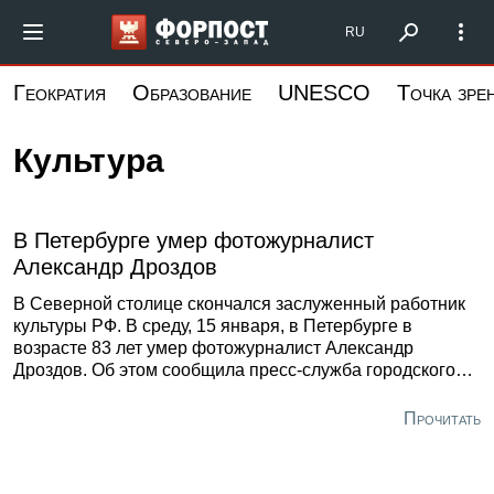
Перейти
Форпост Северо-Запад
RU
к
основному
Геократия
Образование
UNESCO
Точка зре
содержанию
Культура
В Петербурге умер фотожурналист
Александр Дроздов
В Северной столице скончался заслуженный работник
культуры РФ. В среду, 15 января, в Петербурге в
возрасте 83 лет умер фотожурналист Александр
Дроздов. Об этом сообщила пресс-служба городского
отделения Союза журналистов России. «Ушёл из жизни
выдающийся петербургский мастер фотографии,
Прочитать
заслуженный работник культуры РФ Александр
Иванович Дроздов», — говорится в сообщении
организации.