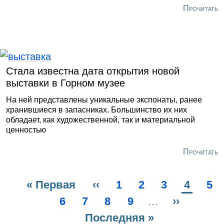
Прочитать
Стала известна дата открытия новой
выставки в Горном музее
На ней представлены уникальные экспонаты, ранее
хранившиеся в запасниках. Большинство их них
обладает, как художественной, так и материальной
ценностью
Прочитать
Первая
« Первая
Предыдущая
‹‹
Page
1
Page
2
Page
3
Текуща
4
Pa
5
Нумерация
страница
Page
6
Page
7
страница
Page
8
Page
9
…
Следующ
››
страни
страниц
Последняя
Последняя »
страница