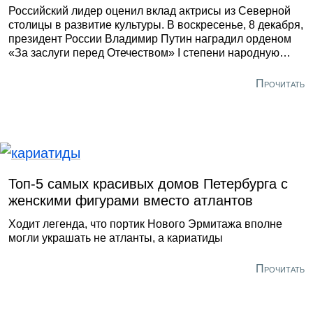
Российский лидер оценил вклад актрисы из Северной
столицы в развитие культуры. В воскресенье, 8 декабря,
президент России Владимир Путин наградил орденом
«За заслуги перед Отечеством» I степени народную
артистку СССР Алису Фрейндлих. Соответствующий
указ главы государства размещён на портале
Прочитать
официального опубликования правовых актов. Награду
актрисе присвоили «за большой вклад в развитие
отечественной культуры и искусства, многолетнюю
плодотворную деятельность». Аналогичной почести был
удостоен также директор Эрмитажа Михаил
Пиотровский.
Топ-5 самых красивых домов Петербурга с
женскими фигурами вместо атлантов
Ходит легенда, что портик Нового Эрмитажа вполне
могли украшать не атланты, а кариатиды
Прочитать