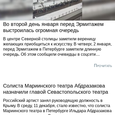
Во второй день января перед Эрмитажем
выстроилась огромная очередь
В центре Северной столицы заметили вереницу
желающих приобщиться к искусству. В четверг, 2 января,
перед Эрмитажем в Петербурге заметили длинную
очередь. Об этом сообщили очевидцы в соцсети
«ВКонтакте». По их словам, посетить один из главных
музеев Северной столицы хотели не меньше тысячи
Прочитать
человек. Вереница из желающих попасть внутрь
растянулась длинным хвостом.
Солиста Мариинского театра Абдразакова
назначили главой Севастопольского театра
Российский артист занял руководящую должность в
Крыму. В среду, 11 декабря, стало известно, что солиста
Мариинского театра в Петербурге Ильдара Абдразакова