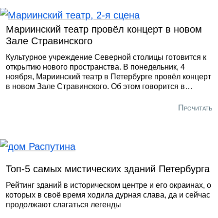
Мариинский театр провёл концерт в новом
Зале Стравинского
Культурное учреждение Северной столицы готовится к
открытию нового пространства. В понедельник, 4
ноября, Мариинский театр в Петербурге провёл концерт
в новом Зале Стравинского. Об этом говорится в
Telegram-канале заведения. «В зале выступили
победители Международного конкурса им. П. И.
Прочитать
Чайковского разных лет — Равиль Ислямов (cкрипка),
Семен Саломатников (труба), Сергей Давыдченко
(фортепиано), Айгуль Хисматуллина (сопрано), Зинаида
Царенко (меццо-сопрано), Игорь Морозов (тенор)», —
рассказали в театре.
Топ-5 самых мистических зданий Петербурга
Рейтинг зданий в историческом центре и его окраинах, о
которых в своё время ходила дурная слава, да и сейчас
продолжают слагаться легенды