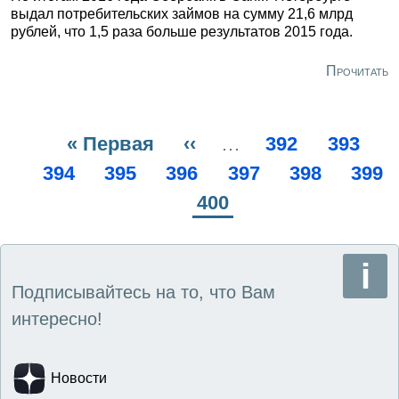
выдал потребительских займов на сумму 21,6 млрд
рублей, что 1,5 раза больше результатов 2015 года.
Прочитать
Первая
« Первая
Предыдущая
‹‹
…
Page
392
Page
393
Нумерация
Page
394
страница
Page
395
Page
396
страница
Page
397
Page
398
Page
399
страниц
Текущая
400
страница
Подписывайтесь на то, что Вам
интересно!
Новости