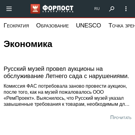
Перейти
Форпост Северо-Запад
RU
к
основному
Геократия
Образование
UNESCO
Точка зре
содержанию
Экономика
Русский музей провел аукционы на
обслуживание Летнего сада с нарушениями.
Комиссия ФАС потребовала заново провести аукцион,
после того, как на музей пожаловалось ООО
«РемПроект». Выяснилось, что Русский музей указал
завышенные требования к товарам, необходимым для
обслуживания фонтанного комплекса и зеленых
насаждений Летнего сада, Домика Петра I и на
Прочитать
Петровской набережной. Так, в документе прописали,
что земля для зеленых насаждений должна содержать
несколько подвижных форм химических элементов и