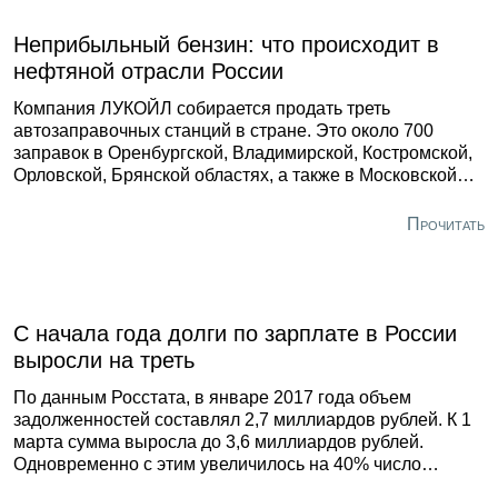
указали их точное количество. Антимонопольный
регулятор постановил, что это описание ограничивает
Неприбыльный бензин: что происходит в
возможности участников закупки.
нефтяной отрасли России
Компания ЛУКОЙЛ собирается продать треть
автозаправочных станций в стране. Это около 700
заправок в Оренбургской, Владимирской, Костромской,
Орловской, Брянской областях, а также в Московской
области и Чувашии, сообщает газета «Известия» со
ссылкой на источник в компании. Причиной такого
Прочитать
решения в организации назвали нерентабельность
бензиновой розницы – в прошлом году средняя маржа
АЗС в перечисленных регионах достигала 2 тыс. рублей
с тонны топлива.
С начала года долги по зарплате в России
выросли на треть
По данным Росстата, в январе 2017 года объем
задолженностей составлял 2,7 миллиардов рублей. К 1
марта сумма выросла до 3,6 миллиардов рублей.
Одновременно с этим увеличилось на 40% число
работников, которым не платят зарплату. Сейчас