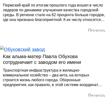
Пермский край по итогам прошлого года вошел в число
лидеров по динамике улучшения качества городской
среды. В регионе стало на 62 процента больше городов,
где она признана благоприятной. К их числу относятся и
территории присутствия компании «Уралкалий» –
Соликамск и Березники. В ближайшем будущем эти
Прочитать
города на Каме станут еще привлекательнее –
предприятие приняло собственную пятилетнюю
программу их комплексного развития.
Как альма-матер Павла Обухова
сотрудничает с заводом его имени
Транспортная инфраструктура и жилищно-
коммунальное хозяйство – два кита, на которых
строится жизнь любого города. Оборонные
предприятия, как правило, в этой системе координат
стоят особняком. С «Обуховским заводом» в
Петербурге ситуация иная: только за 4 месяца текущего
Прочитать
года предприятие поставило центрифугу для
обезвоживания осадка на очистных сооружениях