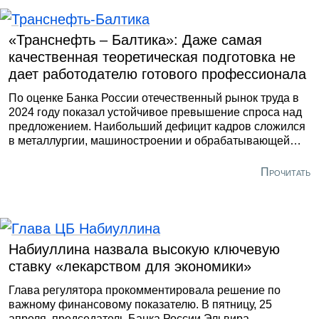
«Водоканала», гидроцилиндры на строительство
Большого Смоленского моста и комплект
тоннелепроходческого комплекса для метрополитена.
«Транснефть – Балтика»: Даже самая
качественная теоретическая подготовка не
дает работодателю готового профессионала
По оценке Банка России отечественный рынок труда в
2024 году показал устойчивое превышение спроса над
предложением. Наибольший дефицит кадров сложился
в металлургии, машиностроении и обрабатывающей
промышленности. Стране нужны квалифицированные
рабочие и инженеры. При этом опросы показывают, что
Прочитать
37% выпускников российских вузов ощущают свою
неконкурентоспособность на рынке труда. Вывод
очевиден: экономика остро нуждается не просто в
людях с дипломами, а в полноценных специалистах,
готовых сходу включиться в производственный процесс.
Набиуллина назвала высокую ключевую
ставку «лекарством для экономики»
Глава регулятора прокомментировала решение по
важному финансовому показателю. В пятницу, 25
апреля, председатель Банка России Эльвира