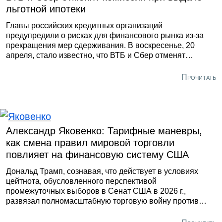
льготной ипотеки
Главы российских кредитных организаций
предупредили о рисках для финансового рынка из-за
прекращения мер сдерживания. В воскресенье, 20
апреля, стало известно, что ВТБ и Сбер отменят
комиссии при выдаче льготной ипотеки. Об этом
сообщил в своём Telegram-канале телеведущий Павел
Прочитать
Зарубин. Глава Сбера Герман Греф при этом
предупредил, что такой шаг приведёт к сокращению
объёмов оформления займов на приобретение жилья.
Александр Яковенко: Тарифные маневры,
как смена правил мировой торговли
повлияет на финансовую систему США
Дональд Трамп, сознавая, что действует в условиях
цейтнота, обусловленного перспективой
промежуточных выборов в Сенат США в 2026 г.,
развязал полномасштабную торговую войну против
Китая. Трампу приходится «наступать на мозоли»
крупному американскому бизнесу, который он призывал