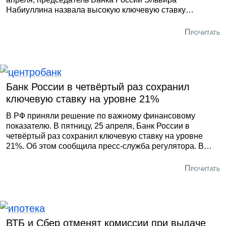
Набиуллина назвала высокую ключевую ставку
«лекарством для экономики». С таким заявлением она
выступила по итогам заседания Совета директоров ЦБ.
Прочитать
«Высокий уровень ключевой ставки обеспечит
замедление текущих темпов роста цен до 4% к концу
этого года и позволит закрепить инфляцию на 4% в
будущем», — отметила она.
Банк России в четвёртый раз сохранил
ключевую ставку на уровне 21%
В РФ приняли решение по важному финансовому
показателю. В пятницу, 25 апреля, Банк России в
четвёртый раз сохранил ключевую ставку на уровне
21%. Об этом сообщила пресс-служба регулятора. В
Центробанке уточнили, что инфляция в стране по-
прежнему высока, в связи с чем финансовый
Прочитать
показатель не был снижен. Там добавили, что
внутренний спрос продолжает расти и опережает
возможности предложения товаров и услуг.
ВТБ и Сбер отменят комиссии при выдаче