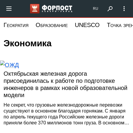
Перейти
Форпост Северо-Запад
RU
к
основному
Геократия
Образование
UNESCO
Точка зре
содержанию
Экономика
Октябрьская железная дорога
присоединилась к работе по подготовке
инженеров в рамках новой образовательной
модели
Не секрет, что грузовые железнодорожные перевозки
существуют в основном благодаря горнякам. С января
по апрель текущего года Российские железные дороги
приняли более 370 миллионов тонн груза. В основном
это каменный уголь, кокс, нефть и нефтепродукты,