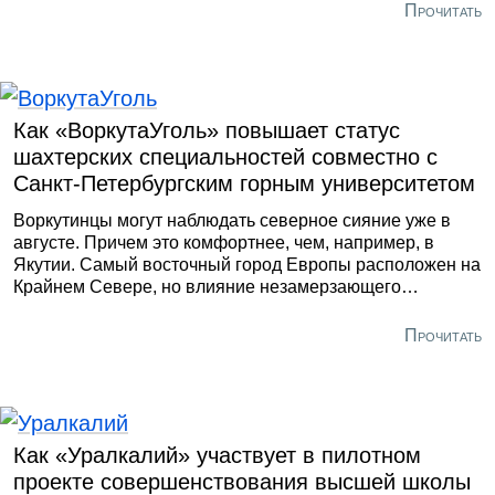
железная и марганцевая руда – горняцкая продукция.
Прочитать
Как «ВоркутаУголь» повышает статус
шахтерских специальностей совместно с
Санкт-Петербургским горным университетом
Воркутинцы могут наблюдать северное сияние уже в
августе. Причем это комфортнее, чем, например, в
Якутии. Самый восточный город Европы расположен на
Крайнем Севере, но влияние незамерзающего
западного сектора Арктики смягчает климат.
Температура в конце лета не опускается ниже 5,8
Прочитать
градусов по Цельсию.
Как «Уралкалий» участвует в пилотном
проекте совершенствования высшей школы