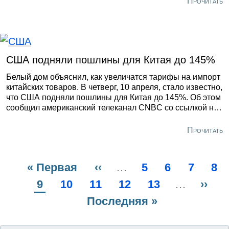
Прочитать
уходить из Китая еще в свое первое президентство.
Соответственно, и это выявили первые залпы торговой
войны, проблемы создают состояние фондовых рынков
в самих США, а также настроения американских
потребителей, «подсевших» на дешевые китайские
США подняли пошлины для Китая до 145%
товары.
Белый дом объяснил, как увеличатся тарифы на импорт
китайских товаров. В четверг, 10 апреля, стало известно,
что США подняли пошлины для Китая до 145%. Об этом
сообщил американский телеканал CNBC со ссылкой на
Белый дом.
Прочитать
Первая
« Первая
Предыдущая
‹‹
…
Page
5
Page
6
Page
7
Pa
8
Нумерация
страница
Текущая
9
Page
10
Page
11
страница
Page
12
Page
13
…
Сле
››
страниц
страница
Последняя
Последняя »
стра
страница