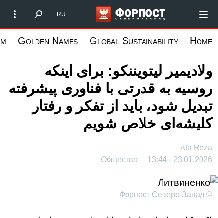
رفتن
Форпост Северо-Запад
RU
به
محتوای
um
Golden Names
Global Sustainability
Home
اصلی
ولادیمیر لیتویننکو: برای اینکه
روسیه به قدرتی با فناوری پیشرفته
تبدیل شود، باید از تفکر و رفتار
کلیشه‌ای خلاص شویم
Ata Reza
Общество
23.01.2026 - 13:44 —
© Форпост Северо-Запад