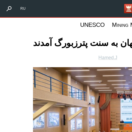
Форпост Северо-
RU
UNESCO
Mining
Hamed.J