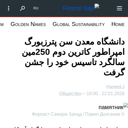
رفتن
Форпост Северо-Запад
RU
به
محتوای
um
Golden Names
Global Sustainability
Home
اصلی
دانشگاه معدن سن پترزبورگ
امپراطور کاترین دوم 250مین
سالگرد تاسیس خود را جشن
گرفت
Hamed.J
Общество
22.01.2026 - 16:00 —
© Форпост Северо-Запад / Павел Долганов