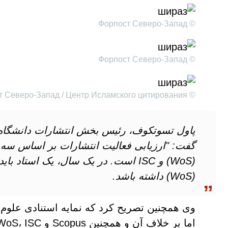
© Форпост Северо-Запад
© Форпост Северо-Запад
© Форпост Северо-Запад / Центр Исламского цитирования
(WoS) داشته باشد.