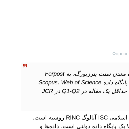
پاول تسوتکوف، رئیس بخش انتشارات دانشگاه معدن سنت پترزبورگ، به Forpost
گفت: "ارزیابی فعالیت انتشارات بر اساس سه پایگاه داده Scopus، Web of Science
(WoS) و ISC است. در یک سال، یک استاد باید حداقل یک مقاله در Q1-Q2 در JCR
وی همچنین تصریح کرد که نمایه استنادی علوم اسلامی ISC آنالوگ RINC روسیه است،
اما بر خلاف آن و همچنین Scopus و WoS، ISC یک پایگاه داده دولتی است. داده‌ها و