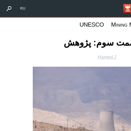
Форпост Северо-
RU
UNESCO
Mining
قسمت سوم: پژوهش
Hamed.J