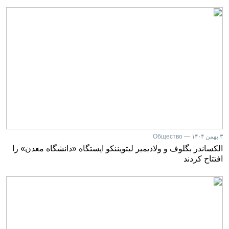
۳ بهمن ۱۴۰۴ — Общество
الکساندر بگلوف و ولادیمیر لیتویننکو ایستگاه «دانشگاه معدن» را
افتتاح کردند