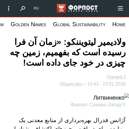
رفتن
Форпост Северо-Запад
RU
به
محتوای
um
Golden Names
Global Sustainability
Home
اصلی
ولادیمیر لیتویننکو: «زمان آن فرا
رسیده است که بفهمیم، زمین چه
چیزی در خود جای داده است!
Hamed.J
Общество
23.01.2026 - 15:42 —
© Форпост Северо-Запад
آژانس فدرال بهره‌برداری از منابع معدنی یک
مزایده برای دریافت مجوزهای اکتشاف، شناسایی