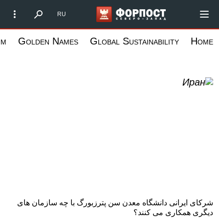
رفتن
ост Северо-Запад
RU
به
محتوای
um
Golden Names
Global Sustainability
Home
اصلی
شرکای ایرانی دانشگاه معدن سن پترزبورگ با چه سازمان های
دیگری همکاری می کنند؟