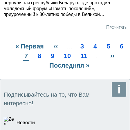
вернулись из республики Беларусь, где проходил
молодежный форум «Память поколений»,
приуроченный к 80-летию победы в Великой
Отечественной войне. По приглашению Белорусского
национального технического университета в Союзное
Прочитать
государство отправились группа активных и
талантливых ребят - лидеров студенческих
объединений, старост учебных групп.
Первая
« Первая
Предыдущая
‹‹
…
Page
3
Page
4
Page
5
Pa
6
Нумерация
страница
Текущая
7
Page
8
Page
9
страница
Page
10
Page
11
…
След
››
страниц
страница
Последняя
Последняя »
стран
страница
Подписывайтесь на то, что Вам
интересно!
Новости