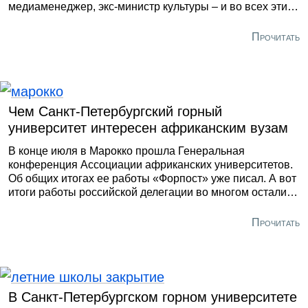
медиаменеджер, экс-министр культуры – и во всех этих
сферах деятельности безусловный авторитет для любой
аудитории. Михаил Ефимович Швыдкой.
Прочитать
Чем Санкт-Петербургский горный
университет интересен африканским вузам
В конце июля в Марокко прошла Генеральная
конференция Ассоциации африканских университетов.
Об общих итогах ее работы «Форпост» уже писал. А вот
итоги работы российской делегации во многом остались
за кадром. /a/2025-07-28/sankt-peterburgskij-gornyj-
universitet-predstavil-svoi-idei-sovershenstvovaniya
Прочитать
В Санкт-Петербургском горном университете