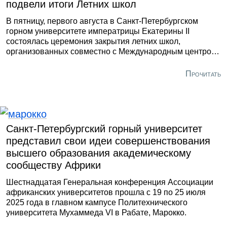
подвели итоги Летних школ
В пятницу, первого августа в Санкт-Петербургском
горном университете императрицы Екатерины II
состоялась церемония закрытия летних школ,
организованных совместно с Международным центром
компетенций в горнотехническом образовании под
эгидой ЮНЕСКО. С мая их участники проходили
Прочитать
образовательные курсы, специально разработанные
преподавателями старейшего технического вуза.
Каждая «смена» длилась две недели.
Санкт-Петербургский горный университет
представил свои идеи совершенствования
высшего образования академическому
сообществу Африки
Шестнадцатая Генеральная конференция Ассоциации
африканских университетов прошла с 19 по 25 июля
2025 года в главном кампусе Политехнического
университета Мухаммеда VI в Рабате, Марокко.