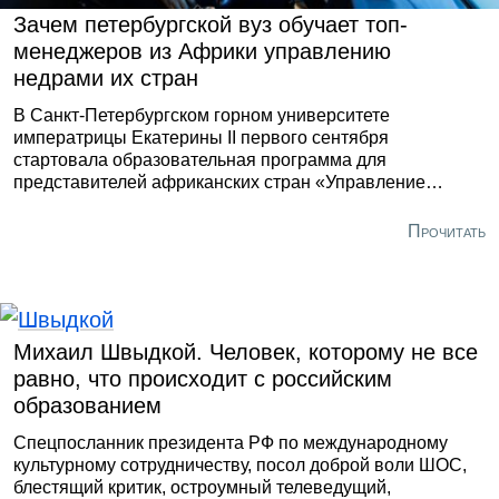
Зачем петербургской вуз обучает топ-
менеджеров из Африки управлению
недрами их стран
В Санкт-Петербургском горном университете
императрицы Екатерины II первого сентября
стартовала образовательная программа для
представителей африканских стран «Управление
объектами недропользования». Международные
стажировки и краткосрочные курсы – не новость для
Прочитать
сырьевого вуза, однако данный проект не похож ни на
один из предыдущих.
Михаил Швыдкой. Человек, которому не все
равно, что происходит с российским
образованием
Спецпосланник президента РФ по международному
культурному сотрудничеству, посол доброй воли ШОС,
блестящий критик, остроумный телеведущий,