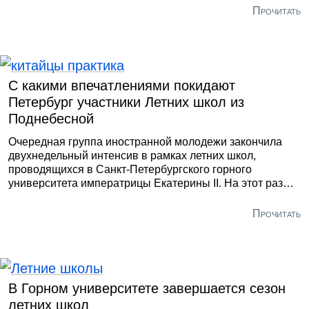
Прочитать
С какими впечатлениями покидают
Петербург участники Летних школ из
Поднебесной
Очередная группа иностранной молодежи закончила
двухнедельный интенсив в рамках летних школ,
проводящихся в Санкт-Петербургского горного
университета императрицы Екатерины II. На этот раз
выпускниками стали студенты – 31 человек - Китайского
университета горного дела и технологий города
Прочитать
Сюйчжоу. Вуз готовит инженеров, связанных с
горнодобывающей промышленностью. Его учащиеся
практически с самого начала, с 2019 года, являются
участниками Летних школ.
В Горном университете завершается сезон
летних школ