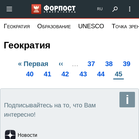
Перейти
Форпост Северо-Запад
RU
к
основному
Геократия
Образование
UNESCO
Точка зре
содержанию
Геократия
Первая
« Первая
Предыдущая
‹‹
…
Page
37
Page
38
Pag
39
Нумерация
страница
Page
40
Page
41
страница
Page
42
Page
43
Page
44
Текущ
45
страниц
страни
Подписывайтесь на то, что Вам
интересно!
Новости