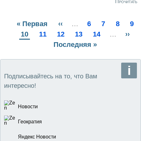
Прочитать
Первая
« Первая
Предыдущая
‹‹
…
Page
6
Page
7
Page
8
Pa
9
Нумерация
страница
Текущая
10
Page
11
Page
12
страница
Page
13
Page
14
…
Сле
››
страниц
страница
Последняя
Последняя »
стр
страница
Подписывайтесь на то, что Вам
интересно!
Новости
Геократия
Яндекс Новости