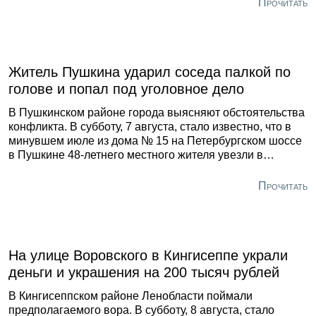
Прочитать
ехавшие в первой машине. Их увезли в больницу.
Приехавшие на место спасатели отключили
аккумуляторы обоих транспортных средств, чтобы
избежать пожара.
Житель Пушкина ударил соседа палкой по
голове и попал под уголовное дело
В Пушкинском районе города выясняют обстоятельства
конфликта. В субботу, 7 августа, стало известно, что в
минувшем июле из дома № 15 на Петербургском шоссе
в Пушкине 48-летнего местного жителя увезли в
больницу в тяжёлом состоянии. У него диагностировали
травму головы. По данным регионального Главка,
Прочитать
медики передали информацию о пострадавшем в
полицию. Правоохранители выяснили, что вечером 18
июля он поссорился со своим 56-летним соседом в
парадной. Последний ударил горожанина палкой по
голове.
На улице Воровского в Кингисеппе украли
деньги и украшения на 200 тысяч рублей
В Кингисеппском районе Ленобласти поймали
предполагаемого вора. В субботу, 8 августа, стало