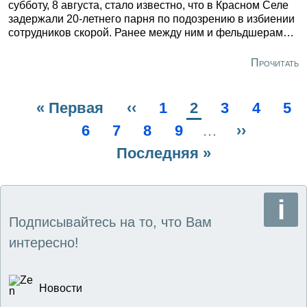
субботу, 8 августа, стало известно, что в Красном Селе
задержали 20-летнего парня по подозрению в избиении
сотрудников скорой. Ранее между ним и фельдшерами
разгорелся конфликт. По данным регионального Главка,
накануне днём в полицию поступило сообщение об
Прочитать
инциденте у доме № 11 на Бронетанковой улице.
Местный житель избил 35-летнего медика и 62-летнего
водителя.
Первая
« Первая
Предыдущая
‹‹
Page
1
Текущая
2
Page
3
Page
4
Pa
5
Нумерация
страница
Page
6
Page
7
страница
Page
8
Page
9
страница
…
Следующ
››
страниц
Последняя
Последняя »
страница
страница
Подписывайтесь на то, что Вам
интересно!
Новости