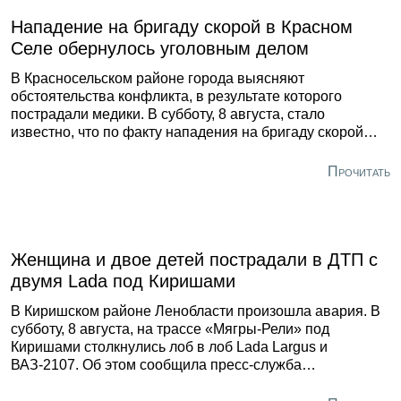
Нападение на бригаду скорой в Красном
Селе обернулось уголовным делом
В Красносельском районе города выясняют
обстоятельства конфликта, в результате которого
пострадали медики. В субботу, 8 августа, стало
известно, что по факту нападения на бригаду скорой
помощи на Бронетанковой улице в Красном Селе
возбудили уголовное дело. Разбирательство начали по
Прочитать
213 статье УК РФ (хулиганство), сообщила пресс-служба
городского управления Следственного комитета. По
версии следствия, медиков избил пьяный молодой
человек. Пострадавших увезли в больницу, где им
оказали помощь.
Женщина и двое детей пострадали в ДТП с
двумя Lada под Киришами
В Киришском районе Ленобласти произошла авария. В
субботу, 8 августа, на трассе «Мягры-Рели» под
Киришами столкнулись лоб в лоб Lada Largus и
ВАЗ-2107. Об этом сообщила пресс-служба
регионального управления МЧС. По данным ведомства,
в аварии пострадали женщина-водитель и двое детей,