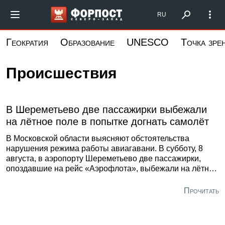
Перейти
Форпост Северо-Запад
RU
к
основному
Геократия
Образование
UNESCO
Точка зре
содержанию
Происшествия
В Шереметьево две пассажирки выбежали
на лётное поле в попытке догнать самолёт
В Московской области выясняют обстоятельства
нарушения режима работы авиагавани. В субботу, 8
августа, в аэропорту Шереметьево две пассажирки,
опоздавшие на рейс «Аэрофлота», выбежали на лётное
поле и попытались догнать самолёт, который
буксировали к взлётной полосе. Об этом сообщила
Прочитать
пресс-служба городской межрегиональной
транспортной прокуратуры.