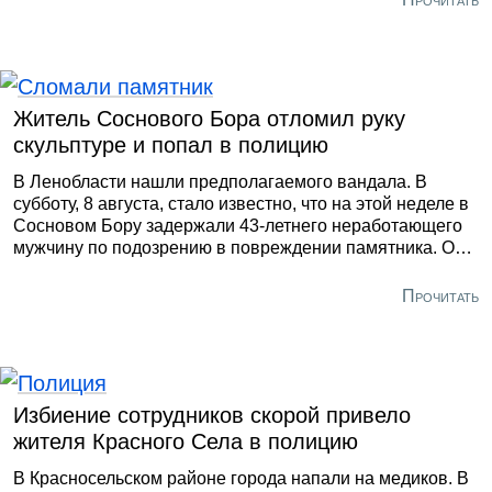
с водоёма из-за поломки двигателя. В итоге члены
поисково-спасательного отряда Шлиссельбурга
отбуксировали судно с людьми к берегу.
Житель Соснового Бора отломил руку
скульптуре и попал в полицию
В Ленобласти нашли предполагаемого вандала. В
субботу, 8 августа, стало известно, что на этой неделе в
Сосновом Бору задержали 43-летнего неработающего
мужчину по подозрению в повреждении памятника. Он
отломил часть скульптуры, чтобы «проверить её на
прочность». По данным регионального Главка, 31 июля
Прочитать
в сквере у дома № 5 на проспекте Героев неизвестный
отломил кисть у монумента, входящего в состав
мемориала воинам локальных конфликтов. Через
несколько дней местные жители сообщили об этом в
полицию, а ещё через два дня предполагаемого
Избиение сотрудников скорой привело
вандала поймали.
жителя Красного Села в полицию
В Красносельском районе города напали на медиков. В