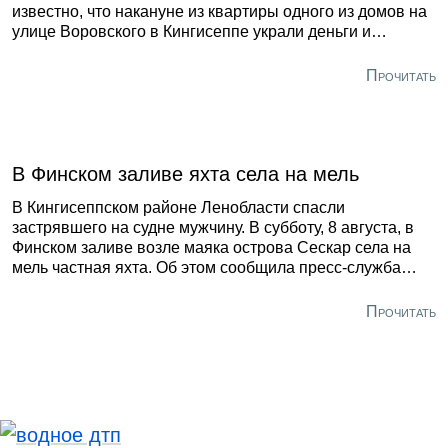
известно, что накануне из квартиры одного из домов на
улице Воровского в Кингисеппе украли деньги и
украшения на 211 500 рублей. По подозрению в этом
преступлении задержали местную жительницу с тёмным
Прочитать
прошлым. По данным регионального Главка, о
произошедшем в полицию сообщила 74-летняя хозяйка
жилища. Она рассказала, что неизвестный проник к ней
домой через открытое окно, забрал драгоценности и 190
тысяч.
В Финском заливе яхта села на мель
В Кингисеппском районе Ленобласти спасли
застрявшего на судне мужчину. В субботу, 8 августа, в
Финском заливе возле маяка острова Сескар села на
мель частная яхта. Об этом сообщила пресс-служба
регионального управления МЧС. На борту судна
находился один человек. При этом связь с ним
Прочитать
полностью отсутствовала — его мобильный телефон
был разряжен, а средства коммуникации корабля
вышли из строя. Из-за неблагоприятных погодных
условий к яхте направили вертолёт координационного
центра поисков и спасения. В итоге застрявшего
мужчину эвакуировали.