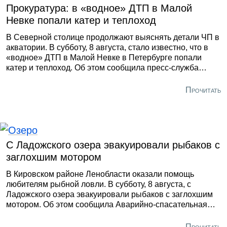
Прокуратура: в «водное» ДТП в Малой
Невке попали катер и теплоход
В Северной столице продолжают выяснять детали ЧП в
акватории. В субботу, 8 августа, стало известно, что в
«водное» ДТП в Малой Невке в Петербурге попали
катер и теплоход. Об этом сообщила пресс-служба
Северо-Западной транспортной прокуратуры. По
данным ведомства, ЧП произошло накануне вечером и
Прочитать
обошлось без пострадавших. Пассажиров после
столкновения пересадили на другие суда.
С Ладожского озера эвакуировали рыбаков с
заглохшим мотором
В Кировском районе Ленобласти оказали помощь
любителям рыбной ловли. В субботу, 8 августа, с
Ладожского озера эвакуировали рыбаков с заглохшим
мотором. Об этом сообщила Аварийно-спасательная
служба региона. По её данным, сегодня специалистам
поступил сигнал о ЧП. Двое мужчин не могли вернуться
Прочитать