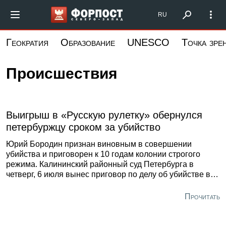
Перейти
Форпост Северо-Запад
RU
к
основному
Геократия
Образование
UNESCO
Точка зре
содержанию
Происшествия
Выигрыш в «Русскую рулетку» обернулся
петербуржцу сроком за убийство
Юрий Бородин признан виновным в совершении
убийства и приговорен к 10 годам колонии строгого
режима. Калининский районный суд Петербурга в
четверг, 6 июля вынес приговор по делу об убийстве во
время игры в «Русскую рулетку», сообщили «Форпосту»
в городской прокуратуре.
Прочитать