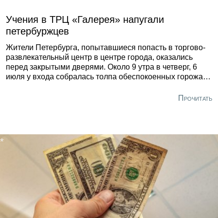
Учения в ТРЦ «Галерея» напугали
петербуржцев
Жители Петербурга, попытавшиеся попасть в торгово-
развлекательный центр в центре города, оказались
перед закрытыми дверями. Около 9 утра в четверг, 6
июля у входа собралась толпа обеспокоенных горожан.
Как стало известно «Форпосту Северо-Запад», в ТРЦ
«Галерея» проводились плановые учения. Сообщение
Прочитать
о закрытии «Галереи» было опубликовано в группе
«ДТП и ЧП| Санкт-Петербург» социальной сети
«Вконтакте».