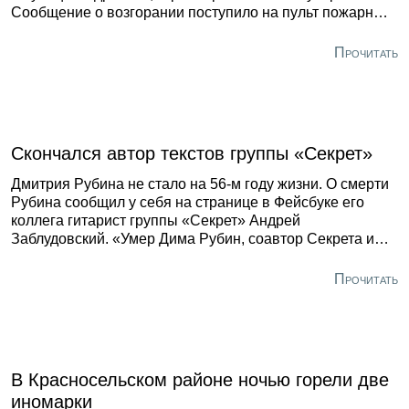
Сообщение о возгорании поступило на пульт пожарных
6 июля около 4 часов утра, сообщили «Форпосту» в
пресс-службе ГУ МЧС по Петербургу и Ленобласти.
Прочитать
Скончался автор текстов группы «Секрет»
Дмитрия Рубина не стало на 56-м году жизни. О смерти
Рубина сообщил у себя на странице в Фейсбуке его
коллега гитарист группы «Секрет» Андрей
Заблудовский. «Умер Дима Рубин, соавтор Секрета и
мой… (((» , - написал в соцсети Заблудовский. Позднее в
комментариях к этой записи он сообщил причину смерти
Прочитать
Рубина. Поэт скончался от рака. Никаких других
подробностей Заблудовский не назвал. Когда и где
похоронят Дмитрия Рубина, также пока не известно.
В Красносельском районе ночью горели две
иномарки