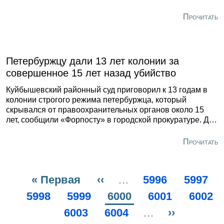
Будапештской улице. Выехавшие на место
происшествия сотрудники правоохранительных органов
Прочитать
не обнаружили на теле внешних признаком
насильственной смерти. Останки ребенка направили в
морг для проведения судебно-медицинской экспертизы
и установления причины летального исхода.
Петербуржцу дали 13 лет колонии за
Обстоятельства смерти маленькой девочки
совершенное 15 лет назад убийство
расследуются.
Куйбышевский районный суд приговорил к 13 годам в
колонии строгого режима петербуржца, который
скрывался от правоохранительных органов около 15
лет, сообщили «Форпосту» в городской прокуратуре. До
июня прошлого года бизнесмен Артем Костин
находился в Ростовской области, пользуясь
Прочитать
вымышленным именем с поддельным паспортом.
Первая
« Первая
Предыдущая
‹‹
…
Page
5996
Page
5997
Нумерация
Page
5998
страница
Page
5999
страница
Текущая
6000
Page
6001
Page
6002
страниц
Page
6003
Page
6004
страница
…
Следующ
››