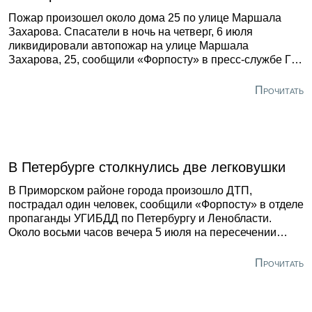
Пожар произошел около дома 25 по улице Маршала
Захарова. Спасатели в ночь на четверг, 6 июля
ликвидировали автопожар на улице Маршала
Захарова, 25, сообщили «Форпосту» в пресс-службе ГУ
МЧС по Санкт-Петербургу.
Прочитать
В Петербурге столкнулись две легковушки
В Приморском районе города произошло ДТП,
пострадал один человек, сообщили «Форпосту» в отделе
пропаганды УГИБДД по Петербургу и Ленобласти.
Около восьми часов вечера 5 июля на пересечении
Парашютной улицы и Долгоозёрного проспекта
столкнулись «Шкода Рапид» под управлением 41-
Прочитать
летнего водителя и автомобиль «Смарт», за рулём
которого сидел 34-летний петербуржец. В результате
аварии с тяжелыми травмами был госпитализирован