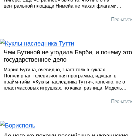
центральной площади Нимейа не махал флагами
Евросоюза. Это были либо «нотре драпо» (наше знамя
– фр.), либо российские стяги. Причем последних,
Прочитать
очевидно, не хватало, поэтому манифестанты попросту
переворачивали на 90 градусов горизонтальные
триколоры Пятой республики. Цвета одни и те же. А
лозунги в стиле «Французы, гоу хоум» не оставляли
сомнений в пожеланиях манифестантов.
Чем Бутиной не угодила Барби, и почему это
государственное дело
Мария Бутина, очевидно, знает толк в куклах.
Популярная телевизионная программа, идущая в
прайм-тайм, «Куклы наследника Тутти», конечно, не о
пластмассовых игрушках, но какая разница. Модель
поведения «американо-евро- украинских лидеров» в
интерпретации депутата Госдумы вполне укладывается
Прочитать
в «прокрустово ложе» театра Карабаса-Барабаса. Чем
Макрон не Буратино, а Урсула фон дер Ляйен - не
Мальвина? Марионетки, в общем. На фоне самой
Бутиной - даже не Суок. Скорее, Тибула.
До чего же похожи российские и украинские