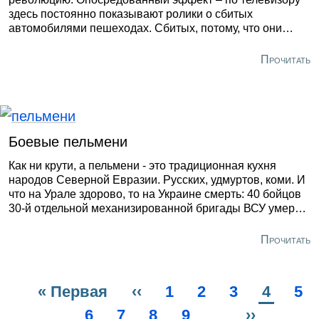
здесь постоянно показывают ролики о сбитых
автомобилями пешеходах. Сбитых, потому, что они
смотрят не на дорогу, а в телефон. Особо одаренные
умудряются одновременно рулить мотороллером и
Прочитать
управлять сенсорной панелью своего гаджета.
Боевые пельмени
Как ни крути, а пельмени - это традиционная кухня
народов Северной Евразии. Русских, удмуртов, коми. И
что на Урале здорово, то на Украине смерть: 40 бойцов
30-й отдельной механизированной бригады ВСУ умерли
после употребления этого «секретного оружия» России.
Прочитать
Первая
« Первая
Предыдущая
‹‹
Page
1
Page
2
Page
3
Текуща
4
Pa
5
Нумерация
страница
Page
6
Page
7
страница
Page
8
Page
9
…
Следующ
››
страни