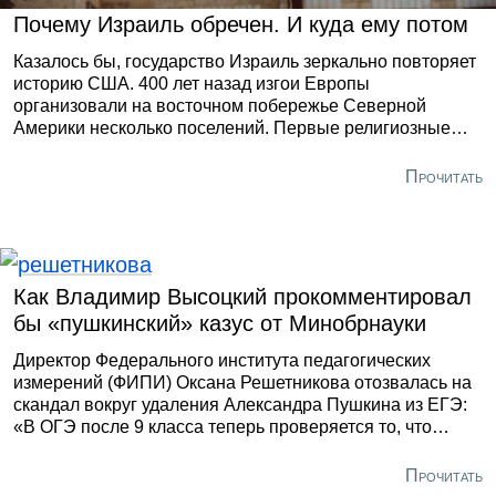
Почему Израиль обречен. И куда ему потом
Казалось бы, государство Израиль зеркально повторяет
историю США. 400 лет назад изгои Европы
организовали на восточном побережье Северной
Америки несколько поселений. Первые религиозные
диссиденты прибыли на континент из Англии в начале
XVII века. По прибытии мигранты заключили мирное
Прочитать
соглашение с индейцами, с которыми в дальнейшем
успешно сосуществовали и даже учились у них
земледелию, охоте и рыбной ловле.
Как Владимир Высоцкий прокомментировал
бы «пушкинский» казус от Минобрнауки
Директор Федерального института педагогических
измерений (ФИПИ) Оксана Решетникова отозвалась на
скандал вокруг удаления Александра Пушкина из ЕГЭ:
«В ОГЭ после 9 класса теперь проверяется то, что
изучается в основной школе, в ЕГЭ - то, что входит в
программу старшей школы. Ввиду того, что Пушкин,
Прочитать
Лермонтов, Гоголь, Фонвизин - великие писатели,