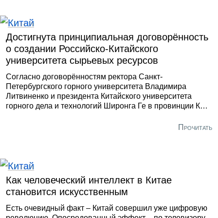
протяжении нескольких лет. За последний год проблема
обострилась в связи с резкими скачками цен, в том
числе на топливо и удобрения.
Достигнута принципиальная договорённость
о создании Российско-Китайского
университета сырьевых ресурсов
Согласно договорённостям ректора Санкт-
Петербургского горного университета Владимира
Литвиненко и президента Китайского университета
горного дела и технологий Широнга Ге в провинции КНР
Внутренняя Монголия и в городе на Неве в течение 2-3
лет должны быть открыты два кампуса, где будет
Прочитать
вестись обучение инженерных кадров для обеих стран.
В данный момент стороны уже начали подготовку
соответствующей дорожной карты.
Как человеческий интеллект в Китае
становится искусственным
Есть очевидный факт – Китай совершил уже цифровую
революцию. Опосредованный эффект – по телевизору