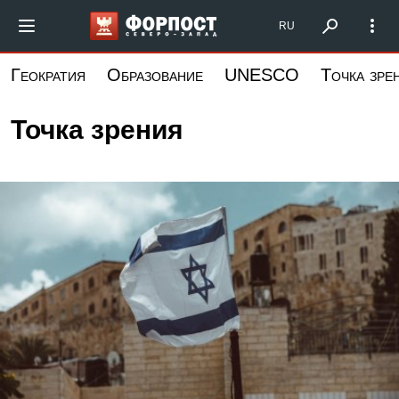
Перейти
Форпост Северо-Запад
RU
к
основному
Геократия
Образование
UNESCO
Точка зре
содержанию
Точка зрения