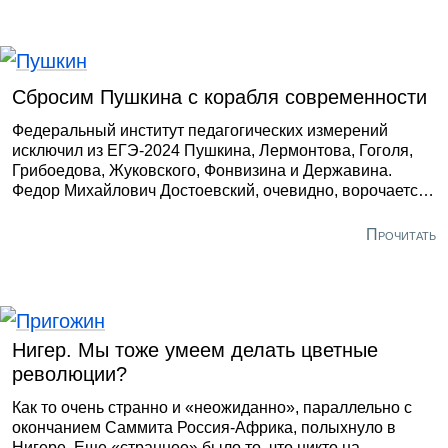
которые творили до середины XIX века, то,
соответственно, изучаются они в основной школе, их в
полной мере проверяют в ОГЭ. В ЕГЭ мы опираемся на
фрагменты произведений, которые изучаются в
Сбросим Пушкина с корабля современности
старшей школе».
Федеральный институт педагогических измерений
исключил из ЕГЭ-2024 Пушкина, Лермонтова, Гоголя,
Грибоедова, Жуковского, Фонвизина и Державина.
Федор Михайлович Достоевский, очевидно, ворочается
в гробу. Его сентенции об Александре Сергеевиче
разбиты «кораблем современности» в лице
Прочитать
Минпросвещения: Достоевский:
Нигер. Мы тоже умеем делать цветные
революции?
Как то очень странно и «неожиданно», параллельно с
окончанием Саммита Россия-Африка, полыхнуло в
Нигере. Еще «страннее» было то, что никто на