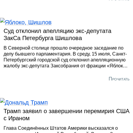
Горизбиркома Максим Мейксин. Так, электоральный
орган утвердил претендентов в парламент, выдвинутых
по единому избирательному округу, а также по
одномандатным. Кроме того, ГИК зарегистрировал
список кандидатов на выборы в ЗакС от партии
Суд отклонил апелляцию экс-депутата
«Единая Россия».
ЗакСа Петербурга Шишлова
В Северной столице прошло очередное заседание по
делу бывшего парламентария. В среду, 15 июля, Санкт-
Петербургский городской суд отклонил апелляционную
жалобу экс-депутата Заксобрания от фракции «Яблоко»
и оставил в силе решение Петроградского райсуда о
штрафе в 1,5 тысячи рублей по статье о демонстрации
Прочитать
экстремистской символики (20.3 КоАП РФ). Об этом
сообщила пресс-служба политического объединения.
Трамп заявил о завершении перемирия США
с Ираном
Глава Соединённых Штатов Америки высказался о