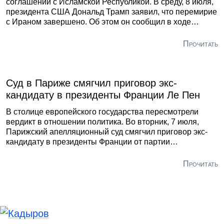
соглашении с Исламской Республикой. В среду, 8 июля,
президента США Дональд Трамп заявил, что перемирие
с Ираном завершено. Об этом он сообщил в ходе
совместной пресс-конференции с генсеком НАТО
Марком Рюгге в Анкаре. По словам американского
Прочитать
лидера, после ночного обмена ударами в переговорах с
Тегераном больше нет смысла. Он отметил, что ведение
переговоров с Исламской Республикой — это «пустая
трата времени».
Суд в Париже смягчил приговор экс-
кандидату в президенты Франции Ле Пен
В столице европейского государства пересмотрели
вердикт в отношении политика. Во вторник, 7 июля,
Парижский апелляционный суд смягчил приговор экс-
кандидату в президенты Франции от партии
«Национальное объединение» Марин Ле Пен по делу о
хищении средств Европарламента. Об этом сообщило
Прочитать
France24.