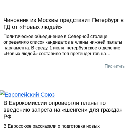
рамках конференции политического объединения было
принято единогласно. Сам Кадыров входит в высший
совет партии и имеет статус Героя России.
Чиновник из Москвы представит Петербург в
ГД от «Новых людей»
Политическое объединение в Северной столице
определило список кандидатов в члены нижней палаты
парламента. В среду, 1 июля, петербургское отделение
«Новых людей» составило топ претендентов на
депутатский мандат в Госдуме. Перечень возглавил
чиновник из Москвы Павел Кортыников, сообщила
Прочитать
«Фонтанка».
В Еврокомиссии опровергли планы по
введению запрета на «шенген» для граждан
РФ
В Евросоюзе рассказали о подготовке новых