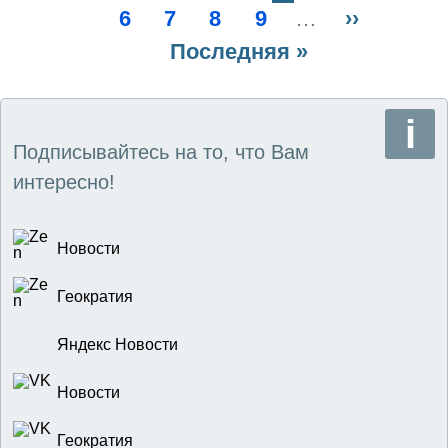
Нумерация
страница
Page
6
Page
7
страница
Page
8
Page
9
страница
…
Следующ
››
страниц
Последняя
Последняя »
страница
страница
Подписывайтесь на то, что Вам
интересно!
Новости
Геократия
Яндекс Новости
Новости
Геократия