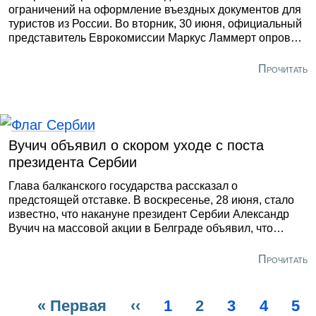
ограничений на оформление въездных документов для
туристов из России. Во вторник, 30 июня, официальный
представитель Еврокомиссии Маркус Ламмерт опроверг
информацию СМИ о том, что ЕС намерен ввести запрет
на шенгенские визы для всех граждан РФ. Об этом
Прочитать
сообщило РИА «Новости». Он уточнил, что речь идёт о
точечных ограничениях.
Вучич объявил о скором уходе с поста
президента Сербии
Глава балканского государства рассказал о
предстоящей отставке. В воскресенье, 28 июня, стало
известно, что накануне президент Сербии Александр
Вучич на массовой акции в Белграде объявил, что
покинет свой пост через несколько недель. Об этом
сообщил телеканал Pink TV.
Прочитать
Первая
« Первая
Предыдущая
‹‹
Page
1
Текущая
2
Page
3
Page
4
Pa
5