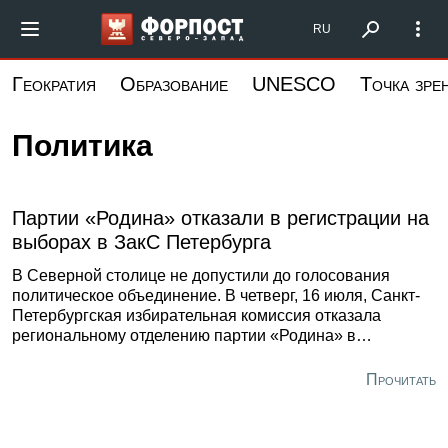
Перейти
Форпост Северо-Запад
RU
к
основному
Геократия
Образование
UNESCO
Точка зре
содержанию
Политика
Партии «Родина» отказали в регистрации на
выборах в ЗакС Петербурга
В Северной столице не допустили до голосования
политическое объединение. В четверг, 16 июля, Санкт-
Петербургская избирательная комиссия отказала
региональному отделению партии «Родина» в
заверении списка кандидатов на выборы в
Законодательное собрание восьмого созыва. Об этом
Прочитать
сообщил глава Горизбиркома Максим Мейксин на
заседании ГИК, трансляция которого велась в группе
органа «ВКонтакте».