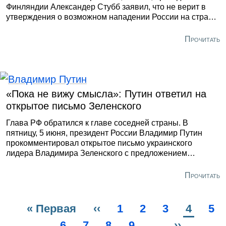
Финляндии Александер Стубб заявил, что не верит в
утверждения о возможном нападении России на страны
НАТО. Об этом он рассказал в интервью швейцарскому
изданию Neue Zürcher Zeitung.
Прочитать
«Пока не вижу смысла»: Путин ответил на
открытое письмо Зеленского
Глава РФ обратился к главе соседней страны. В
пятницу, 5 июня, президент России Владимир Путин
прокомментировал открытое письмо украинского
лидера Владимира Зеленского с предложением
провести прямые переговоры для урегулирования
конфликта. В ходе пленарного заседания на
Прочитать
Петербургском международном экономическом форуме
российский глава заявил, что пока не видит смысла в
личной встрече с ним.
Первая
« Первая
Предыдущая
‹‹
Page
1
Page
2
Page
3
Текуща
4
Pa
5
Нумерация
страница
Page
6
Page
7
страница
Page
8
Page
9
…
Следующ
››
страни