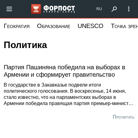
Перейти
Форпост Северо-Запад
RU
к
основному
Геократия
Образование
UNESCO
Точка зре
содержанию
Политика
Партия Пашиняна победила на выборах в
Армении и сформирует правительство
В государстве в Закавказье подвели итоги
политического голосования. В воскресенье, 14 июня,
стало известно, что на парламентских выборах в
Армении победила правящая партия премьер-министра
Никола Пашиняна «Гражданский договор», набрав
49,7% голосов. Теперь она сможет единолично
Прочитать
сформировать новое правительство, сообщил Sputnik
Армения со ссылкой на ЦИК республики.