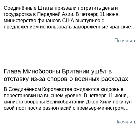
Соединённые Штаты призвали потратить деньги
государства в Передней Азии. В четверг, 11 июня,
министерство финансов США выступило с
предложением использовать замороженные иранские
активы для компенсации ущерба, который, по мнению
Вашингтона, был нанесён странам Персидского залива
Прочитать
в ходе конфликта между США и Ираном. Об этом в
соцсетях заявил министр финансов Скотт Бессент.
Глава Минобороны Британии ушёл в
отставку из-за споров о военных расходах
В Соединённом Королевстве ожидаются кадровые
перестановки на высшем уровне. В четверг, 11 июня,
министр обороны Великобритании Джон Хили покинул
свой пост после разногласий с премьер-министром
Киром Стармером по вопросу финансирования
вооружённых сил страны. Об отставке глава военного
Прочитать
ведомства сообщил в письме премьеру, которое
опубликовал в соцсетях.