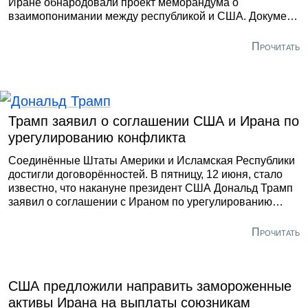
Иране обнародовали проект меморандума о
взаимопонимании между республикой и США. Документ
состоит из 14 пунктов и предусматривает прекращение
боевых действий, отмену санкций и разблокировку
Прочитать
иранских активов в обмен на уступки Тегерана по
ядерной программе, сообщило агентство Mehr.
Трамп заявил о соглашении США и Ирана по
урегулированию конфликта
Соединённые Штаты Америки и Исламская Республики
достигли договорённостей. В пятницу, 12 июня, стало
известно, что накануне президент США Дональд Трамп
заявил о соглашении с Ираном по урегулированию
конфликта. Об этом он сообщил на церемонии
подписания прокламации в Овальном кабинете.
Прочитать
США предложили направить замороженные
активы Ирана на выплаты союзникам