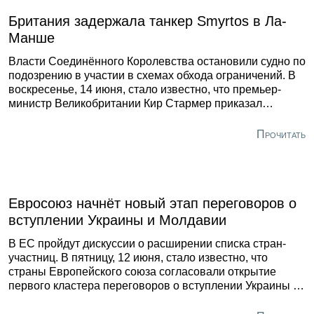
Британия задержала танкер Smyrtos в Ла-
Манше
Власти Соединённого Королевства остановили судно по
подозрению в участии в схемах обхода ограничений. В
воскресенье, 14 июня, стало известно, что премьер-
министр Великобритании Кир Стармер приказал
вооружённым силам страны перехватить нефтяной
танкер Smyrtos в Ла-Манше.Об этом он сообщил на
Прочитать
своей странице в соцсети X. По его словам, операция
«наносит удар по России». Премьер поблагодарил
военных и правоохранителей за участие в перехвате.
Евросоюз начнёт новый этап переговоров о
вступлении Украины и Молдавии
В ЕС пройдут дискуссии о расширении списка стран-
участниц. В пятницу, 12 июня, стало известно, что
страны Европейского союза согласовали открытие
первого кластера переговоров о вступлении Украины и
Молдавии в объединение. Об этом сообщила глава
Еврокомиссии Урсула фон дер Ляйен в своих соцсетях.