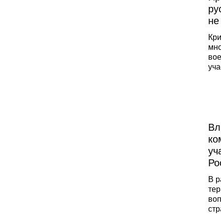
ру
не
Кри
мно
вое
уча
пла
соо
буд
нас
под
рус
Вл
ко
уч
Ро
В р
тер
воп
стр
про