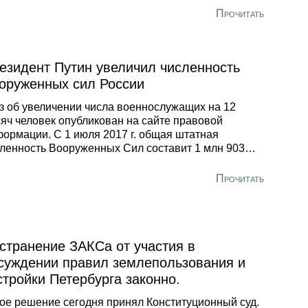
 единым названием «Он нам не Димон». Владимир
Прочитать
димирович заявил, что считает неправильным
ользование некоторыми политическими силами
анкционированных акций протеста в качестве
ораскрутки перед внутрироссийскими выборными
езидент Путин увеличил численность
мпаниями.
оруженных сил России
з об увеличении числа военнослужащих на 12
яч человек опубликован на сайте правовой
ормации. С 1 июля 2017 г. общая штатная
ленность Вооруженных Сил составит 1 млн 903
ячи 51 человек. Напомним, в 2016 г. это число
тавило 1 млн 885 тысяч 371 человек. Председатель
Прочитать
ета директоров Национальной ассоциации
единений офицеров запаса Вооруженных сил
гапир» Владимир Богатырев заявил, что
обный указ – это правильное решение:
странение ЗАКСа от участия в
суждении правил землепользования и
стройки Петербурга законно.
ое решение сегодня принял Конституционный суд.