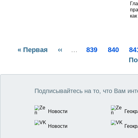
Гла
пра
как
пар
обс
ост
деп
обр
Первая
« Первая
Предыдущая
‹‹
…
Page
839
Page
840
Pa
84
что
Нумерация
страница
страница
По
По
при
нек
страниц
ст
Подписывайтесь на то, что Вам инт
Новости
Геокр
Новости
Геокр