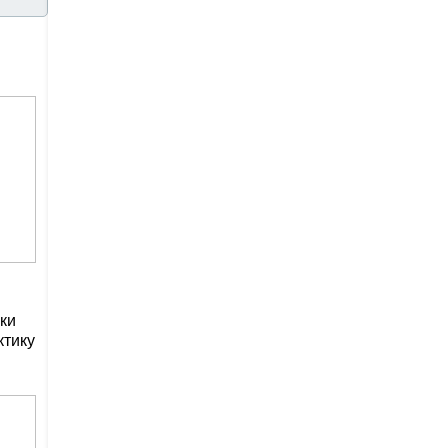
ки
ктику