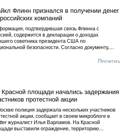
йкл Флинн признался в получении денег
 российских компаний
ормация, подтвердившая связь Флинна с
сией, содержится в декларации о доходах
шего советника президента США по
иональной безопасности. Согласно документу,
ди фирм, которые платили Флинну за выступления
частие в конференциях, значатся телеканал RT,
Прочитать
persky Government Security Solutions (принадлежит
боратории Касперского»), а также американская
атранспортная компания, входящая в состав
лга-Днепр». Общая сумма денег, заработанных
нном с 2014 года благодаря взаимодействию с
 Красной площади начались задержания
итическими группами, составила 1,3 млн
астников протестной акции
ларов.
оскве полиция задержала нескольких участников
тестной акции, сообщает в своем микроблоге в
tter журналист Илья Варламов. На Красной
щади выставили ограждение, территорию
аняют сотрудники Росгвардии, также наготове