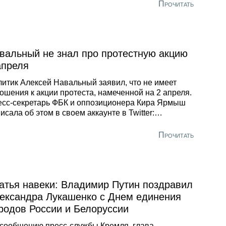
йцы ОМОНа, отмечает Варламов. Манежную
Прочитать
щадь, которую в соцсетях также называли местом
ведения акции, перекрыли. У одного из
ержанных – школьника, полиция нашла в сумке
ституцию:
вальный не знал про протестную акцию
апреля
итик Алексей Навальный заявил, что не имеет
ошения к акции протеста, намеченной на 2 апреля.
сс-секретарь ФБК и оппозиционера Кира Ярмыш
исала об этом в своем аккаунте в Twitter:
альный с большим удивлением узнал о его
зиции» по 2 апреля, опубликованной в СМИ. Это
Прочитать
умка. Никаких интервью на эту тему он не давал.
атья навеки: Владимир Путин поздравил
ександра Лукашенко с Днем единения
родов России и Белоруссии
сообщению пресс-службы Кремля, глава