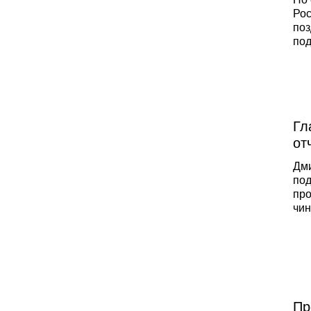
Рос
поз
под
для
рез
пол
тех
оба
два
Гл
от
Дми
под
про
чин
в к
дох
нео
све
Сог
Кре
мен
Пр