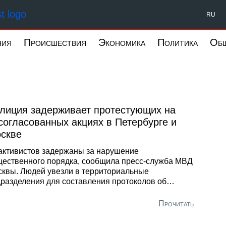
Форпост Северо-Запад
RU
ния
Происшествия
Экономика
Политика
Об
лиция задерживает протестующих на
согласованных акциях в Петербурге и
скве
активистов задержаны за нарушение
ественного порядка, сообщила пресс-служба МВД
квы. Людей увезли в территориальные
разделения для составления протоколов об
министративных нарушениях. По данным СМИ
ичество задержанных в Москве достигло 40
Прочитать
овек.