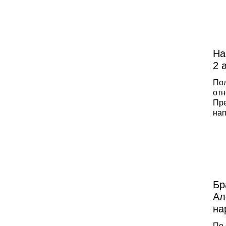
бо
пло
про
зад
кон
На
2 
Пол
отн
Пре
нап
Нав
«по
выд
Бр
Ал
на
По 