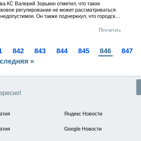
ва КС Валерий Зорькин отметил, что такое
вовое регулирование не может рассматриваться
 недопустимое. Он также подчеркнул, что городской
ламент, как и раньше, может принимать участие в
уждении документа, однако, последнее слово
Прочитать
ается за чиновниками. Напомним, в прошлом году,
утаты Законодательного Собрания Петербурга
атились в Конституционный суд с утверждением,
ge
1
Page
842
Page
843
Page
844
Page
845
Текущая
846
Page
847
 поправки в градостроительный кодекс, которые
следняя
следняя »
страница
нимает Смольный без участия ЗС,
онституционны.
раница
ересно!
атия
Яндекс Новости
атия
Google Новости