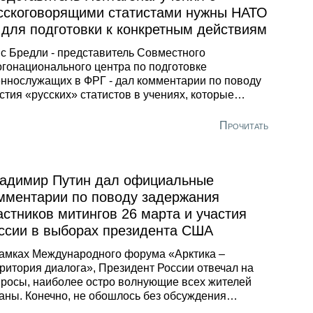
сскоговорящими статистами нужны НАТО
 для подготовки к конкретным действиям
с Бредли - представитель Совместного
гонационального центра по подготовке
ннослужащих в ФРГ - дал комментарии по поводу
стия «русских» статистов в учениях, которые
нируется провести в Баварии. Накануне
бщалось, что ведется набор актеров, которые
Прочитать
ут исполнять на военных играх роль местного
еления. Проводит кастинг немецкое агентство по
бору кадров. Причем, одно из требований – знание
ского языка.
адимир Путин дал официальные
мментарии по поводу задержания
астников митингов 26 марта и участия
ссии в выборах президента США
амках Международного форума «Арктика –
ритория диалога», Президент России отвечал на
росы, наиболее остро волнующие всех жителей
аны. Конечно, не обошлось без обсуждения
шедших в воскресенье по всей России митингов,