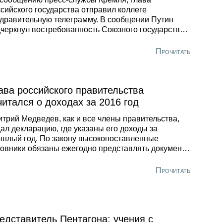
сийского государства отправил коллеге
дравительную телеграмму. В сообщении Путин
черкнул востребованность Союзного государства
 россиян и белорусов. Президент высоко оценил
ультаты совместного сотрудничества в
Прочитать
итической, торгово-экономической, научно-
нической, гуманитарной и других сферах, которые
 государства достигли за более чем
дцатилетний период.
ава российского правительства
читался о доходах за 2016 год
трий Медведев, как и все члены правительства,
ал декларацию, где указаны его доходы за
шлый год. По закону высокопоставленные
овники обязаны ежегодно представлять документ,
отором задекларированы не только их собственные
оды, но и прибыль членов их семей. Сделать это
Прочитать
бходимо до 1 апреля. После проверки, полученные
дения появятся на сайте правительства РФ.
ласно декларации, опубликованной на сайте
мля, доход Медведева за 2015 год составил чуть
ее 9-ти миллионов рублей.
едставитель Пентагона: учения с