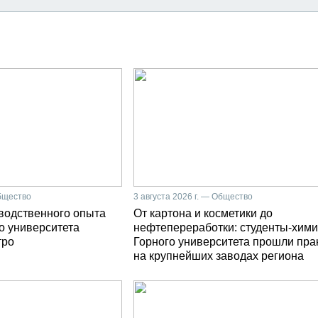
Общество
3 августа 2026 г. — Общество
зводственного опыта
От картона и косметики до
о университета
нефтепереработки: студенты-хими
тро
Горного университета прошли пра
на крупнейших заводах региона