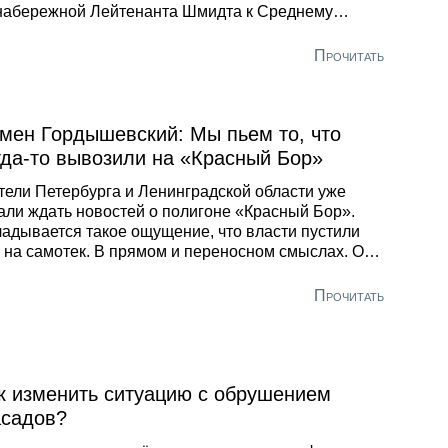
набережной Лейтенанта Шмидта к Среднему
спекту, сообщили в государственной
инистративно-технической инспекции. Укладка
Прочитать
ых труб продолжается уже третий год –
штабная реконструкция началась еще летом 2015-
мен Гордышевский: Мы пьем то, что
гда-то вывозили на «Красный Бор»
ели Петербурга и Ленинградской области уже
али ждать новостей о полигоне «Красный Бор».
адывается такое ощущение, что власти пустили
 на самотек. В прямом и переносном смыслах. О
, почему мы пьем полихлорбифенилы, и о том,
лько лет уйдет на то, чтобы окончательно
Прочитать
обраться с полигоном «Красный Бор», рассказал в
ервью Александру Шихову председатель
вления Экологического Союза Санкт-Петербурга
мен Михайлович Гордышевский. Семен
айлович, как Вы оцениваете состояние полигона
к изменить ситуацию с обрушением
 данный момент?
садов?