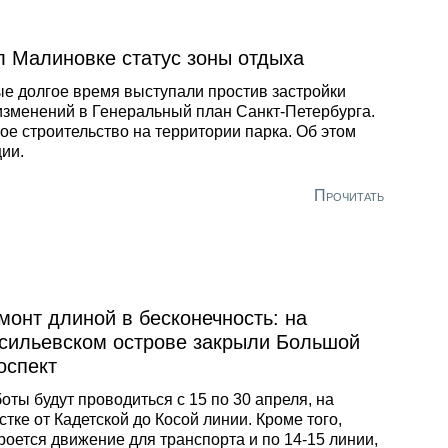
ждан, количество предписаний и количество
токолов, по отношению к общей площади
л Малиновке статус зоны отдыха
ищного фонда каждого из районов Санкт-
ербурга. Всего в Инспекцию поступило 3475
ые долгое время выступали простив застройки
об.
изменений в Генеральный план Санкт-Петербурга.
е строительство на территории парка. Об этом
ии.
Прочитать
монт длиной в бесконечность: на
сильевском острове закрыли Большой
оспект
оты будут проводиться с 15 по 30 апреля, на
стке от Кадетской до Косой линии. Кроме того,
роется движение для транспорта и по 14-15 линии,