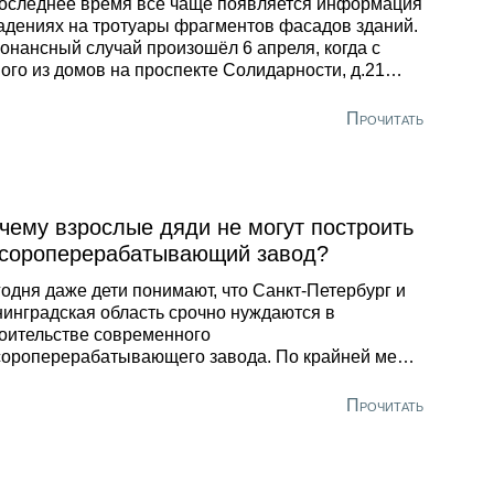
оследнее время всё чаще появляется информация
адениях на тротуары фрагментов фасадов зданий.
онансный случай произошёл 6 апреля, когда с
ого из домов на проспекте Солидарности, д.21
ушилась облицовка стены, и многие жители
няли это за взрыв. Успокаивать горожан пришлось
Прочитать
С.
чему взрослые дяди не могут построить
сороперерабатывающий завод?
одня даже дети понимают, что Санкт-Петербург и
инградская область срочно нуждаются в
оительстве современного
ороперерабатывающего завода. По крайней мере,
ьшинство участников IV конференции-конкурса
ологическое образование в средней школе»,
Прочитать
вятило свои доклады именно проблеме
лизации бытовых отходов.