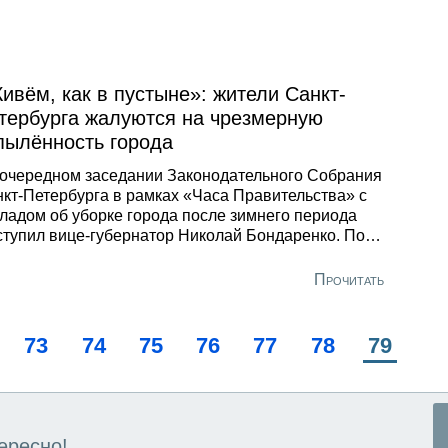
ивём, как в пустыне»: жители Санкт-
тербурга жалуются на чрезмерную
пылённость города
очередном заседании Законодательного Собрания
кт-Петербурга в рамках «Часа Правительства» с
ладом об уборке города после зимнего периода
тупил вице-губернатор Николай Бондаренко. По
 словам, на улицы ежедневно выводится более
 машин-пылесосов, порядка 150 единиц
Прочитать
ивочной техники и свыше 500 погрузчиков и
освалов.
ge
Page
73
Page
74
Page
75
Page
76
Page
77
Page
78
Текуща
79
страни
ересно!