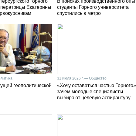
тербургского горного
В поисках производственного опы
мператрицы Екатерины
студенты Горного университета
первокурсникам
спустились в метро
олитика
31 июля 2026 г. — Общество
кущей геополитической
«Хочу оставаться частью Горного»
зачем молодые специалисты
выбирают целевую аспирантуру