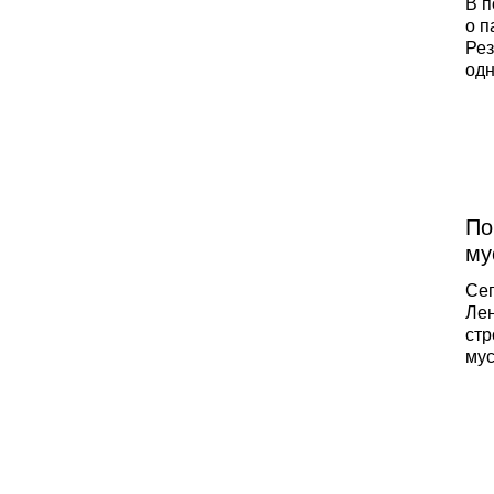
В п
о п
Рез
одн
обр
при
МЧ
По
му
Сег
Лен
стр
мус
бол
«Эк
пос
ути