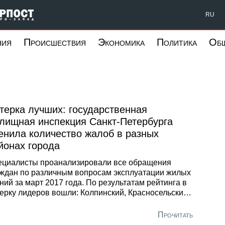
Форпост Северо-Запад
RU
ния
Происшествия
Экономика
Политика
Об
терка лучших: государственная
лищная инспекция Санкт-Петербурга
енила количество жалоб в разных
йонах города
ециалисты проанализировали все обращения
ждан по различным вопросам эксплуатации жилых
ний за март 2017 года. По результатам рейтинга в
ерку лидеров вошли: Колпинский, Красносельский,
нзенский, Выборгский и Калининский районы.
йтинг» районов рассчитывался, исходя из суммы
Прочитать
азателей, учитывающих количество обращений