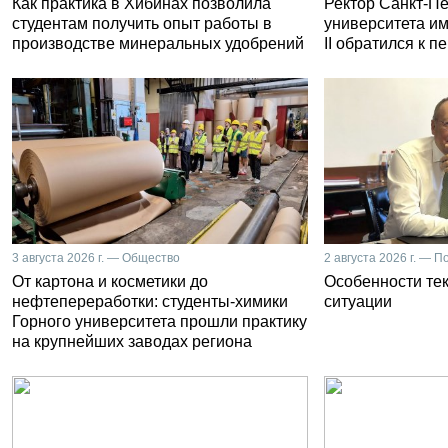
Как практика в Хибинах позволила
Ректор Санкт-Пе
студентам получить опыт работы в
университета и
производстве минеральных удобрений
II обратился к 
3 августа 2026 г. — Общество
2 августа 2026 г. — П
От картона и косметики до
Особенности те
нефтепереработки: студенты-химики
ситуации
Горного университета прошли практику
на крупнейших заводах региона