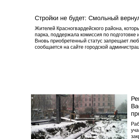
гра
про
Стройки не будет: Смольный верну
жил
Пет
Жителей Красногвардейского района, котор
жал
парка, поддержала комиссия по подготовке 
Вновь приобретенный статус запрещает любо
сообщается на сайте городской администрац
Ре
Ва
пр
Раб
уча
зак