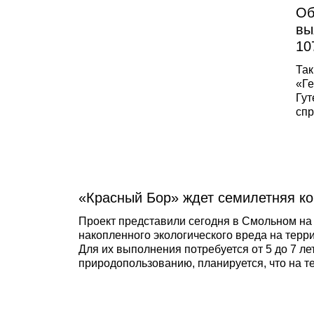
Об
вы
10
Так
«Ге
Гу
спр
по 
это
наз
«Вс
дре
«Красный Бор» ждет семилетняя к
нез
Цен
Проект представили сегодня в Смольном на
накопленного экологического вреда на терри
Для их выполнения потребуется от 5 до 7 ле
природопользованию, планируется, что на т
очистных сооружений и специальную стену в 
грунтовых вод, как на территорию полигона, 