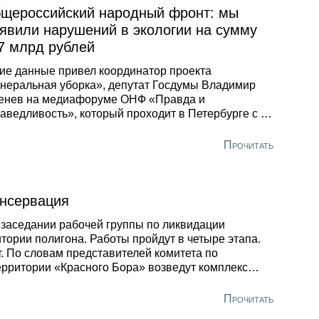
щероссийский народный фронт: мы
явили нарушений в экологии на сумму
7 млрд рублей
ие данные привел координатор проекта
неральная уборка», депутат Госдумы Владимир
тенев на медиафоруме ОНФ «Правда и
аведливость», который проходит в Петербурге с 1
3 апреля. По самым скромным подсчетам, треть
й суммы пришлась на деятельность так
Прочитать
ываемых «черных» лесорубов. По оценкам
емирного» фонда дикой природы России, до 20%
весины, заготавливаемой в нашей стране, имеет
онсервация
аконное происхождение. Такую цифру приводит
тр экономических и политических реформ.
 заседании рабочей группы по ликвидации
тории полигона. Работы пройдут в четыре этапа.
т. По словам представителей комитета по
ерритории «Красного Бора» возведут комплекс
грунте, которая не допустит поступление
так и за ее пределы.
Прочитать