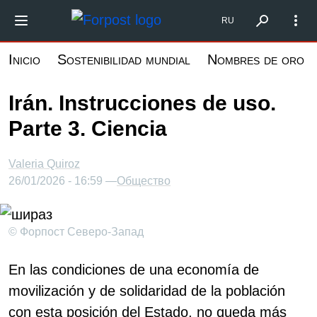
Pasar
Форпост Северо-Запад
RU
al
contenido
Inicio
Sostenibilidad mundial
Nombres de oro
principal
Irán. Instrucciones de uso.
Parte 3. Ciencia
Valeria Quiroz
26/01/2026 - 16:59 —
Общество
© Форпост Северо-Запад
En las condiciones de una economía de
movilización y de solidaridad de la población
con esta posición del Estado, no queda más