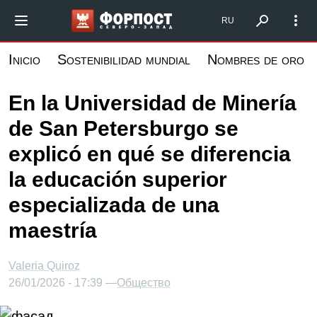
Pasar
Форпост Северо-Запад
RU
al
contenido
Inicio
Sostenibilidad mundial
Nombres de oro
principal
En la Universidad de Minería
de San Petersburgo se
explicó en qué se diferencia
la educación superior
especializada de una
maestría
Valeria Quiroz
26/01/2026 - 17:39 —
Общество