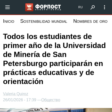
Pasar
Форпост Северо-Запад
RU
al
contenido
Inicio
Sostenibilidad mundial
Nombres de oro
principal
Todos los estudiantes de
primer año de la Universidad
de Minería de San
Petersburgo participarán en
prácticas educativas y de
orientación
Valeria Quiroz
26/01/2026 - 17:39 —
Общество