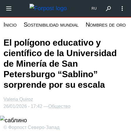
Pasar
Форпост Северо-Запад
RU
al
contenido
Inicio
Sostenibilidad mundial
Nombres de oro
principal
El polígono educativo y
científico de la Universidad
de Minería de San
Petersburgo “Sablino”
sorprende por su escala
Valeria Quiroz
26/01/2026 - 17:42 —
Общество
© Форпост Северо-Запад