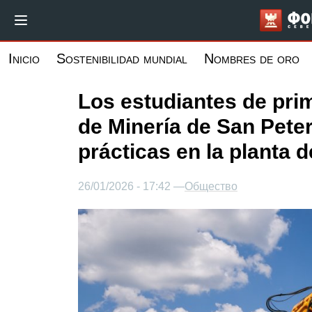
Pasar
al
contenido
Inicio
Sostenibilidad mundial
Nombres de oro
principal
Los estudiantes de pri
de Minería de San Pete
prácticas en la planta
26/01/2026 - 17:42 —
Общество