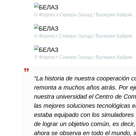
© Форпост Северо-Запад / Валерия Кайряк
© Форпост Северо-Запад / Валерия Кайряк
© Форпост Северо-Запад / Валерия Кайряк
“La historia de nuestra cooperación co
remonta a muchos años atrás. Por ej
nuestra universidad el Centro de Co
las mejores soluciones tecnológicas e
estaba equipado con los simuladores
de lograr un objetivo común, es decir
ahora se observa en todo el mundo, in