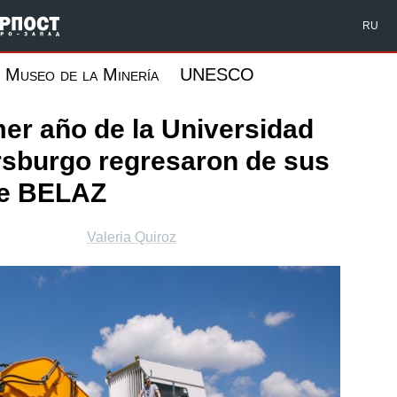
Форпост Северо-Запад
RU
Museo de la Minería
UNESCO
mer año de la Universidad
rsburgo regresaron de sus
 de BELAZ
Valeria Quiroz