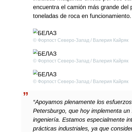
encuentra el camión más grande del p
toneladas de roca en funcionamiento.
© Форпост Северо-Запад / Валерия Кайряк
© Форпост Северо-Запад / Валерия Кайряк
© Форпост Северо-Запад / Валерия Кайряк
“Apoyamos plenamente los esfuerzos 
Petersburgo, que hoy implementa un
ingeniería. Estamos especialmente int
prácticas industriales, ya que consid