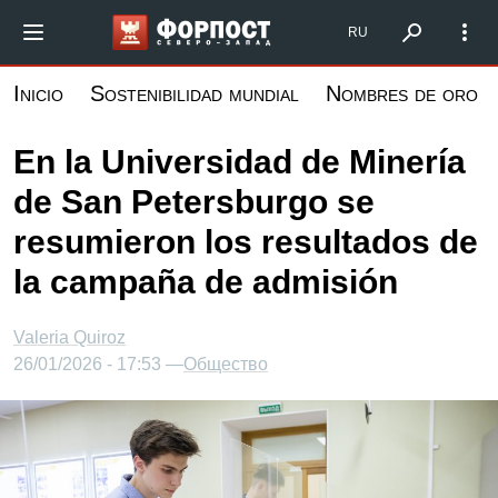
Pasar
Форпост Северо-Запад
RU
al
contenido
Inicio
Sostenibilidad mundial
Nombres de oro
principal
En la Universidad de Minería
de San Petersburgo se
resumieron los resultados de
la campaña de admisión
Valeria Quiroz
26/01/2026 - 17:53 —
Общество