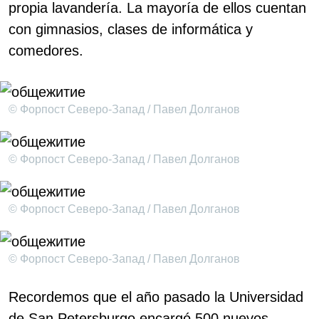
propia lavandería. La mayoría de ellos cuentan
con gimnasios, clases de informática y
comedores.
© Форпост Северо-Запад / Павел Долганов
© Форпост Северо-Запад / Павел Долганов
© Форпост Северо-Запад / Павел Долганов
© Форпост Северо-Запад / Павел Долганов
Recordemos que el año pasado la Universidad
de San Petersburgo encargó 500 nuevos