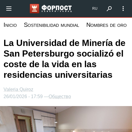
Pasar
Форпост Северо-Запад
RU
al
contenido
Inicio
Sostenibilidad mundial
Nombres de oro
principal
La Universidad de Minería de
San Petersburgo socializó el
coste de la vida en las
residencias universitarias
Valeria Quiroz
26/01/2026 - 17:59 —
Общество