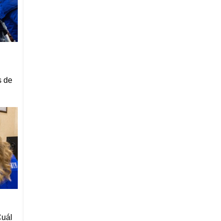
s de
Cuál