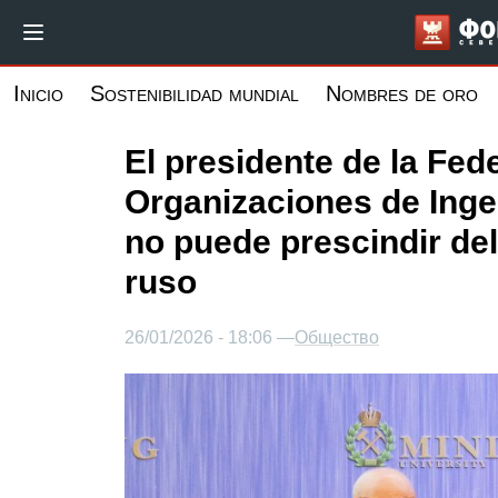
Pasar
al
contenido
Inicio
Sostenibilidad mundial
Nombres de oro
principal
El presidente de la Fed
Organizaciones de Inge
no puede prescindir del
ruso
26/01/2026 - 18:06 —
Общество