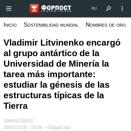
Pasar
Форпост Северо-Запад
RU
al
contenido
Inicio
Sostenibilidad mundial
Nombres de oro
principal
Vladimir Litvinenko encargó
al grupo antártico de la
Universidad de Minería la
tarea más importante:
estudiar la génesis de las
estructuras típicas de la
Tierra
Valeria Quiroz
26/01/2026 - 18:08 —
Общество