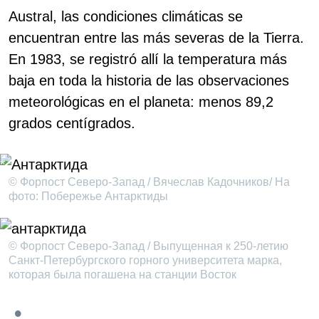
Austral, las condiciones climáticas se
encuentran entre las más severas de la Tierra.
En 1983, se registró allí la temperatura más
baja en toda la historia de las observaciones
meteorológicas en el planeta: menos 89,2
grados centígrados.
© Форпост Северо-Запад / Вячеслав Кадочников/ На
фото: Побережье Антарктиды
© Форпост Северо-Запад / Выпущенная к 250-летию
Санкт-Петербургского горного университета марка,
которая была погашена на станции Восток