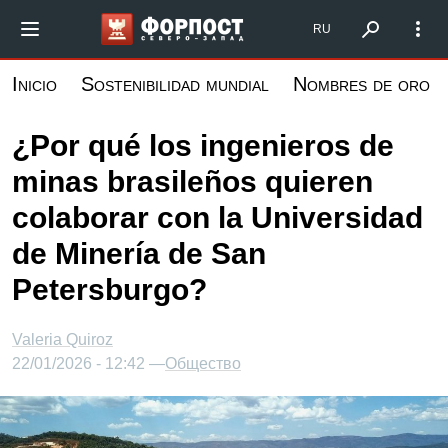
Pasar
Форпост Северо-Запад
RU
al
contenido
Inicio
Sostenibilidad mundial
Nombres de oro
principal
¿Por qué los ingenieros de
minas brasileños quieren
colaborar con la Universidad
de Minería de San
Petersburgo?
Valeria Quiroz
22/01/2026 - 12:42 —
Общество