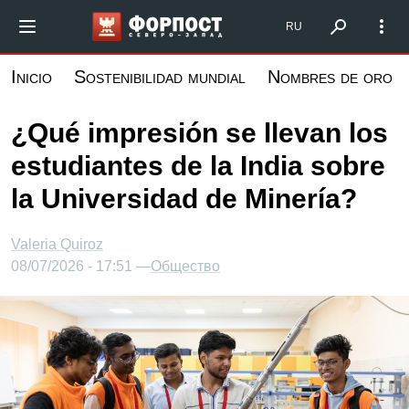
Pasar
Форпост Северо-Запад
RU
al
contenido
Inicio
Sostenibilidad mundial
Nombres de oro
principal
¿Qué impresión se llevan los
estudiantes de la India sobre
la Universidad de Minería?
Valeria Quiroz
08/07/2026 - 17:51 —
Общество