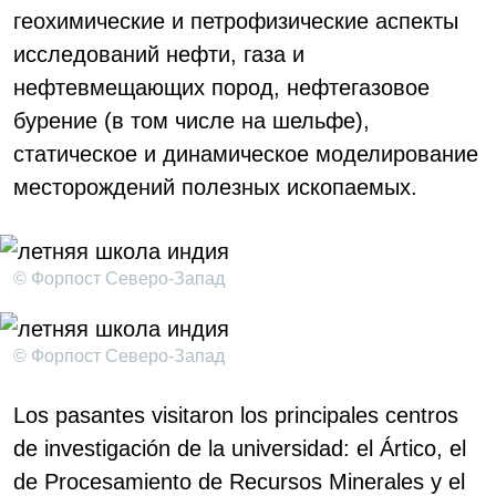
геохимические и петрофизические аспекты
исследований нефти, газа и
нефтевмещающих пород, нефтегазовое
бурение (в том числе на шельфе),
статическое и динамическое моделирование
месторождений полезных ископаемых.
© Форпост Северо-Запад
© Форпост Северо-Запад
Los pasantes visitaron los principales centros
de investigación de la universidad: el Ártico, el
de Procesamiento de Recursos Minerales y el