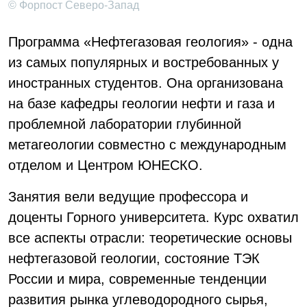
© Форпост Северо-Запад
Программа «Нефтегазовая геология» - одна
из самых популярных и востребованных у
иностранных студентов. Она организована
на базе кафедры геологии нефти и газа и
проблемной лаборатории глубинной
метагеологии совместно с международным
отделом и Центром ЮНЕСКО.
Занятия вели ведущие профессора и
доценты Горного университета. Курс охватил
все аспекты отрасли: теоретические основы
нефтегазовой геологии, состояние ТЭК
России и мира, современные тенденции
развития рынка углеводородного сырья,