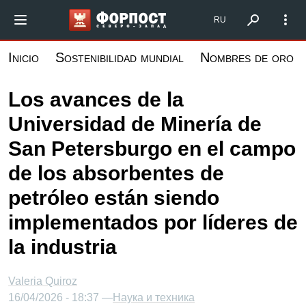
Pasar
Форпост Северо-Запад
RU
al
contenido
Inicio
Sostenibilidad mundial
Nombres de oro
principal
Los avances de la
Universidad de Minería de
San Petersburgo en el campo
de los absorbentes de
petróleo están siendo
implementados por líderes de
la industria
Valeria Quiroz
16/04/2026 - 18:37 —
Наука и техника