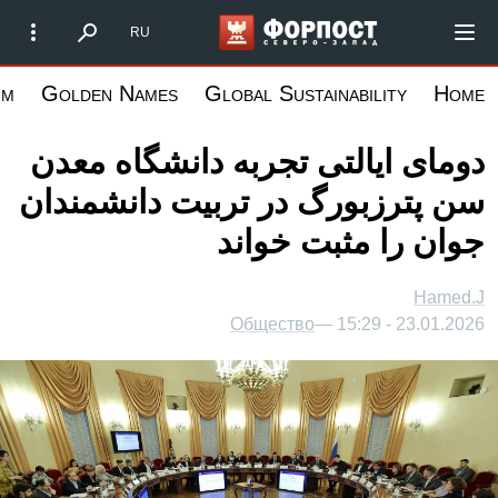
رفتن
Форпост Северо-Запад
RU
به
محتوای
um
Golden Names
Global Sustainability
Home
اصلی
دومای ایالتی تجربه دانشگاه معدن
سن پترزبورگ در تربیت دانشمندان
جوان را مثبت خواند
Hamed.J
Общество
23.01.2026 - 15:29 —