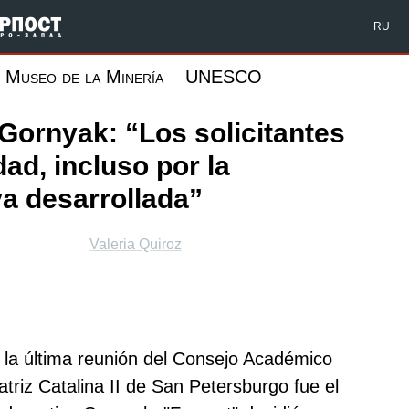
Форпост Северо-Запад
RU
Museo de la Minería
UNESCO
 Gornyak: “Los solicitantes
ad, incluso por la
va desarrollada”
Valeria Quiroz
de la última reunión del Consejo Académico
triz Catalina II de San Petersburgo fue el