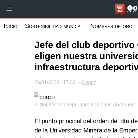
Pasar
al
contenido
Inicio
Sostenibilidad mundial
Nombres de oro
principal
Jefe del club deportivo
eligen nuestra universid
infraestructura deporti
26/01/2026 - 17:36 —
Спорт
© Форпост Северо-Запад / Павел Долганов
El punto principal del orden del día 
de la Universidad Minera de la Empera