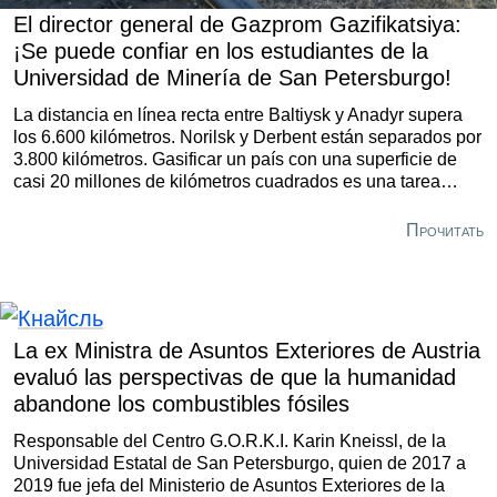
El director general de Gazprom Gazifikatsiya:
¡Se puede confiar en los estudiantes de la
Universidad de Minería de San Petersburgo!
La distancia en línea recta entre Baltiysk y Anadyr supera
los 6.600 kilómetros. Norilsk y Derbent están separados por
3.800 kilómetros. Gasificar un país con una superficie de
casi 20 millones de kilómetros cuadrados es una tarea
sumamente compleja. Sin embargo, se está abordando de
forma sistemática y exitosa. Por ejemplo, la puesta en
Прочитать
marcha del gasoducto Poder de Siberia ha acelerado
significativamente el ritmo de suministro de gas natural por
gasoducto a las localidades del este del país.
La ex Ministra de Asuntos Exteriores de Austria
evaluó las perspectivas de que la humanidad
abandone los combustibles fósiles
Responsable del Centro G.O.R.K.I. Karin Kneissl, de la
Universidad Estatal de San Petersburgo, quien de 2017 a
2019 fue jefa del Ministerio de Asuntos Exteriores de la