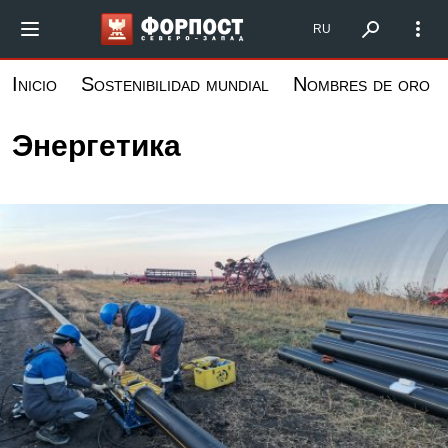
Pasar
Форпост Северо-Запад
RU
al
contenido
Inicio
Sostenibilidad mundial
Nombres de oro
principal
Энергетика