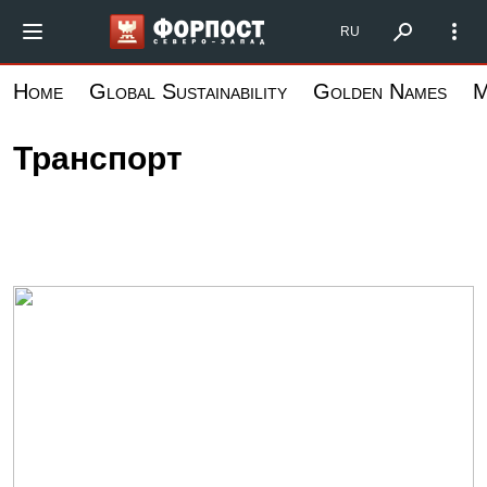
跳
Форпост Северо-Запад
RU
转
到
Home
Global Sustainability
Golden Names
M
主
要
Транспорт
内
容