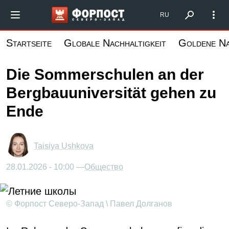
Direkt
Форпост Северо-Запад
RU
zum
Inhalt
Startseite
Globale Nachhaltigkeit
Goldene N
Die Sommerschulen an der
Bergbauuniversität gehen zu
Ende
Taisiya Ushkova
28.01.2026 - 10:00 —
Общество
© Форпост Северо-Запад \ Павел Долганов