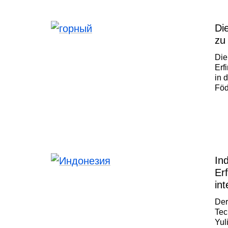
Di
zu
Die
Erf
in 
Föd
Ole
In
Er
int
Der
Tec
Yul