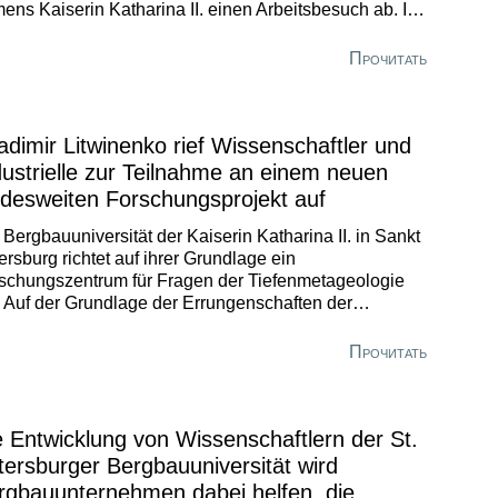
ens Kaiserin Katharina II. einen Arbeitsbesuch ab. Im
uar dieses Jahres trat Indonesien den BRICS bei und
gt großes Interesse an gemeinsamen Projekten mit
Прочитать
sland.
adimir Litwinenko rief Wissenschaftler und
dustrielle zur Teilnahme an einem neuen
ndesweiten Forschungsprojekt auf
 Bergbauuniversität der Kaiserin Katharina II. in Sankt
ersburg richtet auf ihrer Grundlage ein
schungszentrum für Fragen der Tiefenmetageologie
. Auf der Grundlage der Errungenschaften der
mischen Wissenschaft des vergangenen Jahrhunderts
 der heutigen Erfolge wird ein für die Zukunft des
Прочитать
des äußerst wichtiger Forschungsbereich entwickelt.
e Entwicklung von Wissenschaftlern der St.
tersburger Bergbauuniversität wird
rgbauunternehmen dabei helfen, die