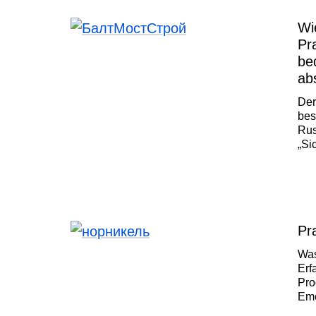
Wi
Pr
be
ab
Der
bes
Rus
„Si
Brü
Lau
auf
und
Pr
Was
Erf
Pro
Emo
Wen