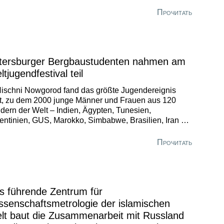
gdao. Die Arbeitsgruppe unter der Leitung des
rektors für Sonderprogramme Marat Rudakov traf sich
Прочитать
 der Leitung der China University of Petroleum (UPC).
tersburger Bergbaustudenten nahmen am
tjugendfestival teil
Nischni Nowgorod fand das größte Jugendereignis
tt, zu dem 2000 junge Männer und Frauen aus 120
dern der Welt – Indien, Ägypten, Tunesien,
entinien, GUS, Marokko, Simbabwe, Brasilien, Iran –
sammenkamen.
Прочитать
s führende Zentrum für
ssenschaftsmetrologie der islamischen
lt baut die Zusammenarbeit mit Russland