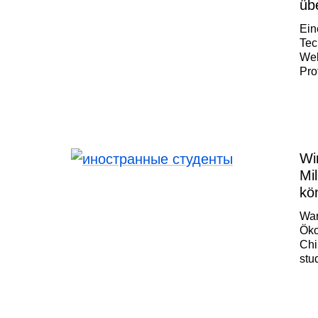
üb
au
Ein
Tec
Wel
Pro
Ber
II.
Vor
mit
Und
Wi
Mi
kö
War
Öko
Chi
stu