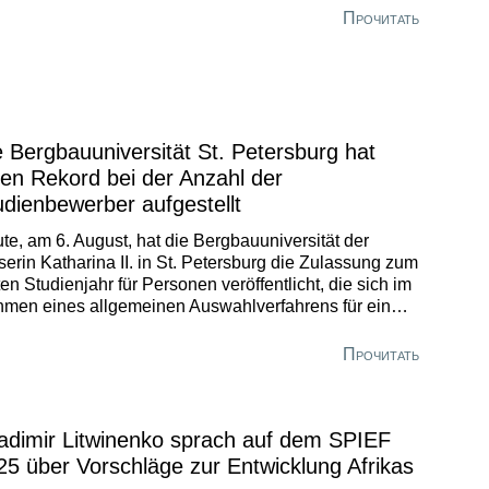
 hohen Nordens und ein weltweit bekanntes
Прочитать
ernehmen geht, werden die Erwartungen zu hundert
ent erfüllt.
e Bergbauuniversität St. Petersburg hat
nen Rekord bei der Anzahl der
udienbewerber aufgestellt
te, am 6. August, hat die Bergbauuniversität der
serin Katharina II. in St. Petersburg die Zulassung zum
ten Studienjahr für Personen veröffentlicht, die sich im
men eines allgemeinen Auswahlverfahrens für ein
enieurstudium beworben haben. Die jungen
schen, die ihre Namen in dem Dokument gefunden
Прочитать
en, nehmen Glückwünsche von Verwandten und
unden entgegen. Unterdessen zieht die Hochschule
anz der Zulassungskampagne 2025, die im
ammenhang mit der Umsetzung des Pilotprojekts zur
adimir Litwinenko sprach auf dem SPIEF
besserung des Hochschulsystems von besonderer
25 über Vorschläge zur Entwicklung Afrikas
eutung ist.