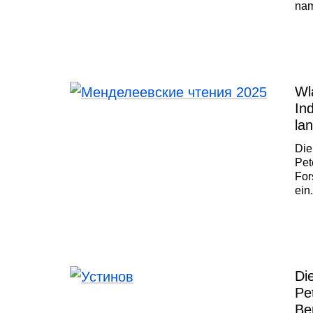
nam
Jan
zei
Rus
Wl
In
la
Die
Pet
For
ein
hei
und
Lan
Di
Pe
Be