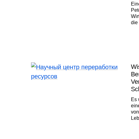
Ein
Pet
Wir
die
dur
Wi
Be
Ve
Sch
Es 
ein
von
Leb