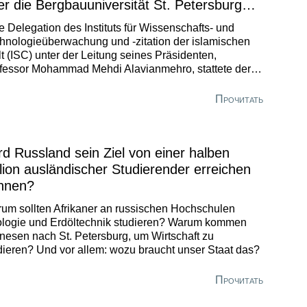
er die Bergbauuniversität St. Petersburg
s Konfigurationseinstellungen öffnen
e Delegation des Instituts für Wissenschafts- und
hnologieüberwachung und -zitation der islamischen
t (ISC) unter der Leitung seines Präsidenten,
fessor Mohammad Mehdi Alavianmehro, stattete der
gbauuniversität St. Petersburg der Kaiserin Katharina
 einen Arbeitsbesuch ab. Sie brachten ein Paket von
Прочитать
schlägen zur Ausweitung der Zusammenarbeit mit, die
 der Unterzeichnung eines Memorandum of
erstanding im Juli letzten Jahres begonnen hatte.
rd Russland sein Ziel von einer halben
llion ausländischer Studierender erreichen
nnen?
um sollten Afrikaner an russischen Hochschulen
logie und Erdöltechnik studieren? Warum kommen
nesen nach St. Petersburg, um Wirtschaft zu
dieren? Und vor allem: wozu braucht unser Staat das?
Прочитать