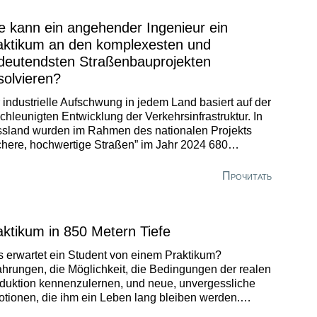
e kann ein angehender Ingenieur ein
aktikum an den komplexesten und
deutendsten Straßenbauprojekten
solvieren?
 industrielle Aufschwung in jedem Land basiert auf der
chleunigten Entwicklung der Verkehrsinfrastruktur. In
sland wurden im Rahmen des nationalen Projekts
chere, hochwertige Straßen” im Jahr 2024 680
ckenbauwerke mit einer Gesamtlänge von 52.000
fmetern in Betrieb genommen, darunter 229 Objekte
Прочитать
 Bundesstraßen. Der Brückenbau ist der schwierigste
 verantwortungsvollste Bereich des Straßenbaus.
aktikum in 850 Metern Tiefe
 erwartet ein Student von einem Praktikum?
ahrungen, die Möglichkeit, die Bedingungen der realen
duktion kennenzulernen, und neue, unvergessliche
tionen, die ihm ein Leben lang bleiben werden.
n es um die extremsten klimatischen Bedingungen