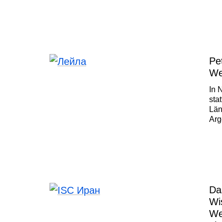
Qin
Pro
mit
Pe
Wel
In 
sta
Län
Arg
zu
Da
Wi
We